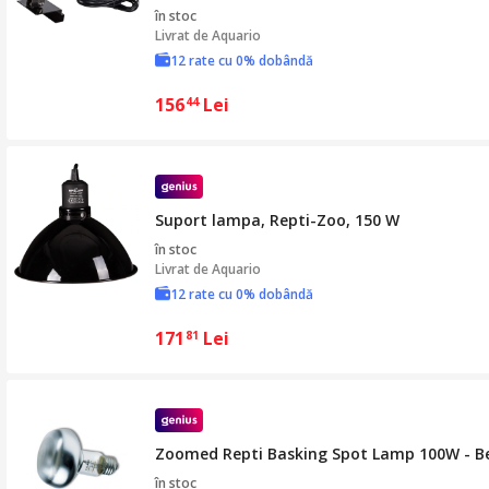
în stoc
Livrat de
Aquario
12 rate cu 0% dobândă
156
Lei
44
Suport lampa, Repti-Zoo, 150 W
în stoc
Livrat de
Aquario
12 rate cu 0% dobândă
171
Lei
81
Zoomed Repti Basking Spot Lamp 100W - Bec
în stoc