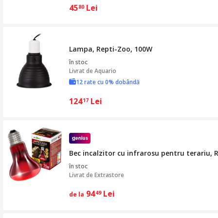
45
Lei
80
Lampa, Repti-Zoo, 100W
în stoc
Livrat de
Aquario
12 rate cu 0% dobândă
124
Lei
17
Bec incalzitor cu infrarosu pentru terariu,
în stoc
Livrat de
Extrastore
94
Lei
49
de la