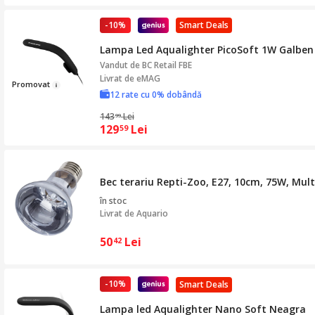
-10%
Smart Deals
Lampa Led Aqualighter PicoSoft 1W Galben
Vandut de
BC Retail FBE
Livrat de eMAG
Pr
omo
vat
12 rate cu 0% dobândă
143
Lei
99
129
Lei
59
Bec terariu Repti-Zoo, E27, 10cm, 75W, Mult
în stoc
Livrat de
Aquario
50
Lei
42
-10%
Smart Deals
Lampa led Aqualighter Nano Soft Neagra