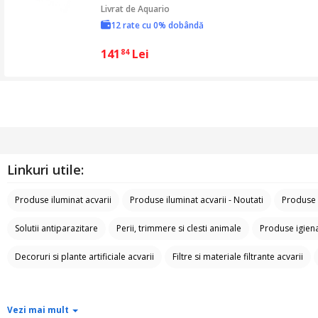
Livrat de
Aquario
12 rate cu 0% dobândă
141
Lei
84
Linkuri utile:
Produse iluminat acvarii
Produse iluminat acvarii - Noutati
Produse 
Solutii antiparazitare
Perii, trimmere si clesti animale
Produse igien
Decoruri si plante artificiale acvarii
Filtre si materiale filtrante acvarii
Vezi mai mult