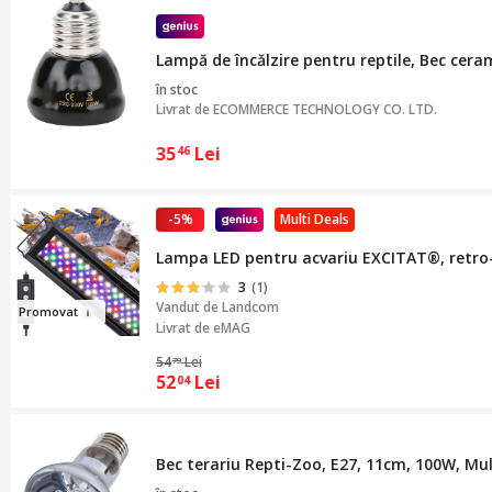
Lampă de încălzire pentru reptile, Bec ceram
în stoc
Livrat de
ECOMMERCE TECHNOLOGY CO. LTD.
35
Lei
46
-5%
Multi Deals
Lampa LED pentru acvariu EXCITAT®, retro-fi
3
(1)
Vandut de
Landcom
Prom
ovat
Livrat de eMAG
54
Lei
79
52
Lei
04
Bec terariu Repti-Zoo, E27, 11cm, 100W, Mul