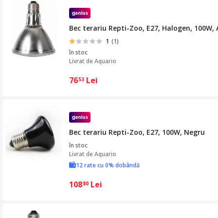
Bec terariu Repti-Zoo, E27, Halogen, 100W, 
1
(1)
în stoc
Livrat de
Aquario
76
Lei
53
Bec terariu Repti-Zoo, E27, 100W, Negru
în stoc
Livrat de
Aquario
12 rate cu 0% dobândă
108
Lei
80