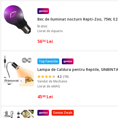
Bec de iluminat nocturn Repti-Zoo, 75W, E27
în stoc
Livrat de
Aquario
56
Lei
56
Top Favorite
Lampa de Caldura pentru Reptile, SINBINTA, 
4.2
(10)
Promo
v
at
Vandut de
Mechanix
Livrat de eMAG
45
Lei
60
Genius Deals