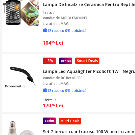
Lampa De Incalzire Ceramica Pentru Reptile
în stoc
Vandut de
MIDDLEMOUNT
Livrat de eMAG
12 rate cu 0% dobândă
104
Lei
05
-9%
Smart Deals
Lampa Led Aqualighter PicoSoft 1W - Negr
Vandut de
BC Retail FBE
Livrat de eMAG
Prom
ovat
12 rate cu 0% dobândă
189
Lei
73
170
Lei
76
Multi Deals
Set 2 becuri cu infrarosu 100 W pentru ani