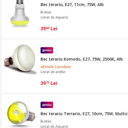
Bec terariu, E27, 11cm, 75W, Alb
în stoc
Livrat de
Aquario
39
Lei
65
Bec terariu Komodo, E27, 75W, 2500K, Alb
ultimele 2 produse
Livrat de
endler
39
Lei
71
Bec terariu Terrario, E27, 10cm, 75W, Multic
în stoc
Livrat de
Aquario