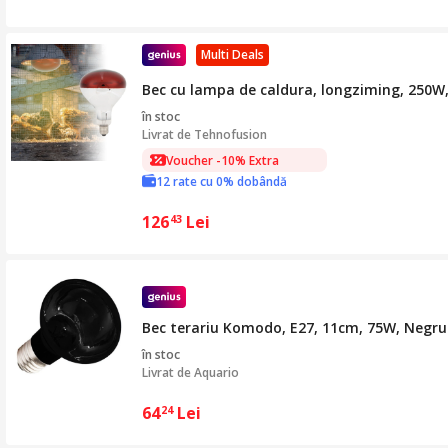
Multi Deals
Bec cu lampa de caldura, longziming, 250W,
în stoc
Livrat de
Tehnofusion
Voucher -10% Extra
12 rate cu 0% dobândă
Voucher -10% Extra
126
Lei
43
Bec terariu Komodo, E27, 11cm, 75W, Negru
în stoc
Livrat de
Aquario
64
Lei
24