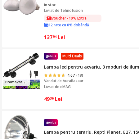
în stoc
Livrat de
Tehnofusion
Voucher -10% Extra
12 rate cu 0% dobândă
Voucher -10% Extra
137
Lei
94
Multi Deals
Lampa led pentru acvariu, 3 moduri de ilum
4.67
(18)
Vandut de
AuraBazaar
Pro
mov
at
Livrat de eMAG
49
Lei
36
Lampa pentru terariu, Repti Planet, E27, 15