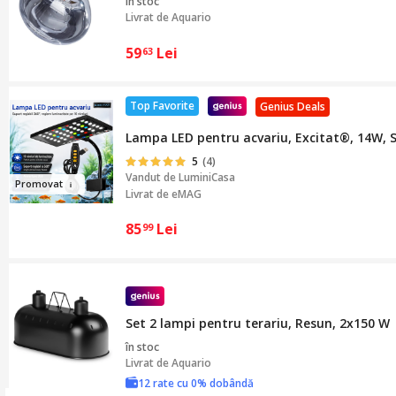
în stoc
Livrat de
Aquario
59
Lei
63
Top Favorite
Genius Deals
Lampa LED pentru acvariu, Excitat®, 14W, Su
5
(4)
Vandut de
LuminiCasa
Pro
mov
a
t
Livrat de eMAG
85
Lei
99
Set 2 lampi pentru terariu, Resun, 2x150 W
în stoc
Livrat de
Aquario
12 rate cu 0% dobândă