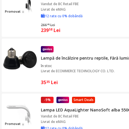
Vandut de
BC Retail FBE
Livrat de eMAG
Prom
ovat
12 rate cu 0% dobândă
266
Lei
20
239
Lei
58
Lampă de încălzire pentru reptile, Fără lumi
în stoc
Livrat de
ECOMMERCE TECHNOLOGY CO. LTD.
35
Lei
35
-9%
Smart Deals
Lampa LED AquaLighter NanoSoft alba 5500K,
Vandut de
BC Retail FBE
Livrat de eMAG
Pr
omo
va
t
12 rate cu 0% dobândă