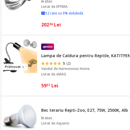
în stoc
Livrat de
EFFIMA
12 rate cu 0% dobândă
202
Lei
36
Lampa de Caldura pentru Reptile, KATITFENXK
5
(2)
Prom
ov
a
t
Vandut de
Harmonious Home
Livrat de eMAG
59
Lei
51
Bec terariu Repti-Zoo, E27, 75W, 2500K, Alb
în stoc
Livrat de
Aquario