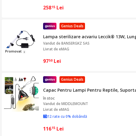
258
Lei
15
Genius Deals
Lampa sterilizare acvariu Leccik® 13W, Lun
Vandut de
BANSERGKZ SAS
Livrat de eMAG
Promov
at
97
Lei
50
Genius Deals
Capac Pentru Lampi Pentru Reptile, Suporta
în stoc
Vandut de
MIDDLEMOUNT
Livrat de eMAG
12 rate cu 0% dobândă
116
Lei
15