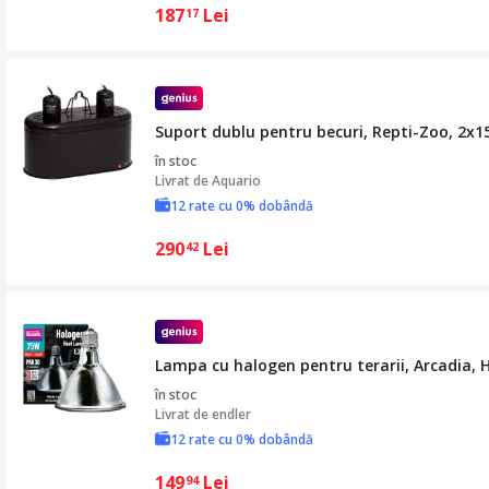
187
Lei
17
Suport dublu pentru becuri, Repti-Zoo, 2x1
în stoc
Livrat de
Aquario
12 rate cu 0% dobândă
290
Lei
42
Lampa cu halogen pentru terarii, Arcadia,
în stoc
Livrat de
endler
12 rate cu 0% dobândă
149
Lei
94