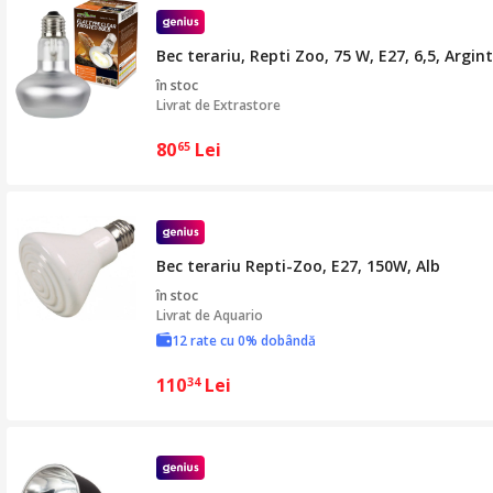
Bec terariu, Repti Zoo, 75 W, E27, 6,5, Argint
în stoc
Livrat de
Extrastore
80
Lei
65
Bec terariu Repti-Zoo, E27, 150W, Alb
în stoc
Livrat de
Aquario
12 rate cu 0% dobândă
110
Lei
34