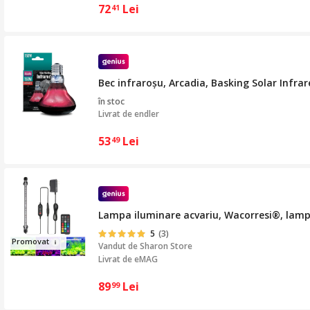
72
Lei
41
Bec infraroșu, Arcadia, Basking Solar Infrare
în stoc
Livrat de
endler
53
Lei
49
Lampa iluminare acvariu, Wacorresi®, lampa
5
(3)
Pro
mov
at
Vandut de
Sharon Store
Livrat de eMAG
89
Lei
99