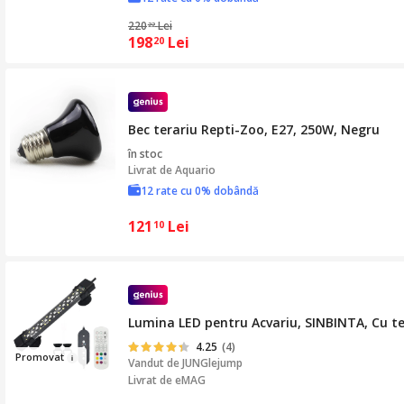
220
Lei
22
198
Lei
20
Bec terariu Repti-Zoo, E27, 250W, Negru
în stoc
Livrat de
Aquario
12 rate cu 0% dobândă
121
Lei
10
Lumina LED pentru Acvariu, SINBINTA, Cu tel
4.25
(4)
Prom
ov
at
Vandut de
JUNGlejump
Livrat de eMAG