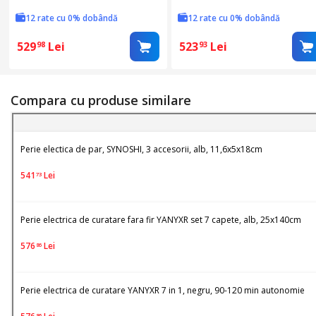
viteze, alb
viteze, plastic
12 rate cu 0% dobândă
12 rate cu 0% dobândă
529
Lei
523
Lei
98
93
Compara cu produse similare
Perie electica de par, SYNOSHI, 3 accesorii, alb, 11,6x5x18cm
541
Lei
73
Perie electrica de curatare fara fir YANYXR set 7 capete, alb, 25x140cm
576
Lei
86
Perie electrica de curatare YANYXR 7 in 1, negru, 90-120 min autonomie
86