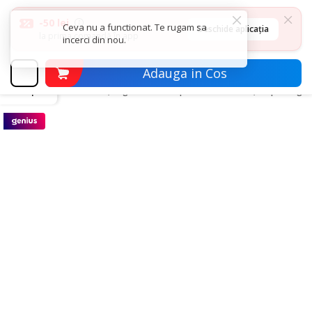
-50 lei
Deschide aplicația
la prima comandă în app
Adauga in Cos
inapoi
Curatenie, Organizare si Depozitare
Maturi, mopuri si gale