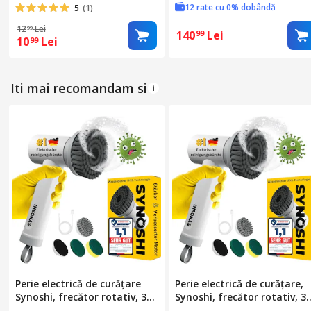
13x7x135cm/20x124cm
cm, AVI-1264
12 rate cu 0% dobândă
5
(1)
12
Lei
99
140
Lei
99
10
Lei
99
Iti mai recomandam si
Perie electrică de curățare
Perie electrică de curățare,
Synoshi, frecător rotativ, 3
Synoshi, frecător rotativ, 3
capete interschimbabile, 2
capete interschimbabile, 2