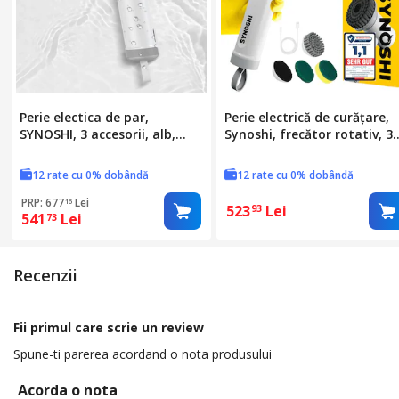
Perie electica de par,
Perie electrică de curățare,
SYNOSHI, 3 accesorii, alb,
Synoshi, frecător rotativ, 3
11,6x5x18cm
capete interschimbabile, 2
viteze, plastic
12 rate cu 0% dobândă
12 rate cu 0% dobândă
PRP: 677
Lei
16
523
Lei
93
541
Lei
73
Recenzii
Fii primul care scrie un review
Spune-ti parerea acordand o nota produsului
Acorda o nota