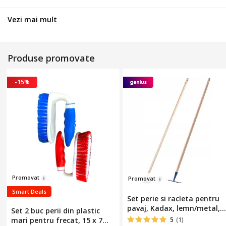
Vezi mai mult
Produse promovate
-15%
Pr
omo
vat
Pr
om
ov
at
Smart Deals
Set perie si racleta pentru
pavaj, Kadax, lemn/metal,
Set 2 buc perii din plastic
multicolor,
mari pentru frecat, 15 x 7
5
(1)