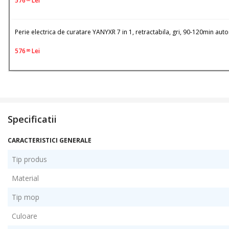
576
Lei
Perie electrica de curatare YANYXR 7 in 1, retractabila, gri, 90-120min au
576
Lei
86
Specificatii
CARACTERISTICI GENERALE
Tip produs
Material
Tip mop
Culoare