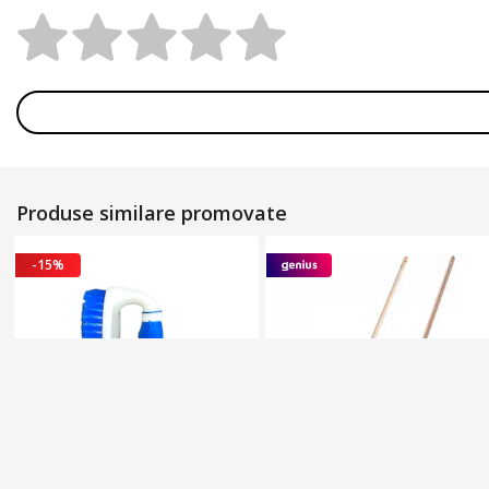
Rating:
Produse similare promovate
-15%
Pr
omo
vat
Pr
omovat