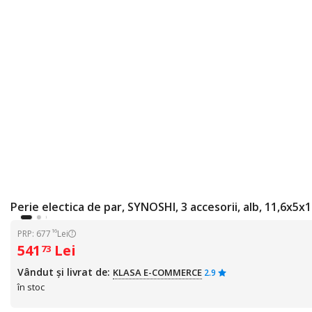
Perie electica de par, SYNOSHI, 3 accesorii, alb, 11,6x5x
16
PRP: 677
Lei
541
Lei
73
Vândut și livrat de:
KLASA E-COMMERCE
2.9
în stoc