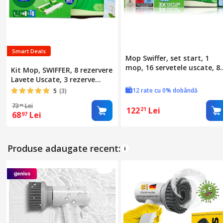
Smart Deals
Mop Swiffer, set start, 1
mop, 16 servetele uscate, 8
Kit Mop, SWIFFER, 8 rezervere
servetele umede
Lavete Uscate, 3 rezerve
Lavete Umede
12 rate cu 0% dobândă
5
(3)
73
Lei
81
122
Lei
21
68
Lei
97
Produse adaugate recent: