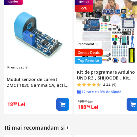
-5%
Promov
a
t
Genius Deals
Top Favorite
Pro
mo
vat
Kit de programare Arduino
UNO R3，SHIJOOE®，Kit
Modul senzor de curent
start componente
ZMCT103C Gamma 5A, activ,
4.44
(9)
electronice，Kit compatibil
monofazat, precizie
12 rate cu 0% dobândă
Arduino IDE，peste 165
componente，senzori si
199
Lei
65
18
Lei
89
188
Lei
motor pas cu pas，servo
76
motor SG90，Display LCD，
Telecomanda，Component
pentru Incepatori，Tutoria
Iti mai recomandam si
CD incluse，Multicolor