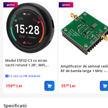
Modul ESP32-C3 cu ecran
tactil rotund 1.28", WiFi,
Amplificator de semnal rad
Bluetooth, 38x26mm,
RF de banda larga 1 MHz –
Elektroweb
930 MHz, 12 V
12 rate cu 0% dobândă
159
Lei
55
Lei
63
08
Specificatii