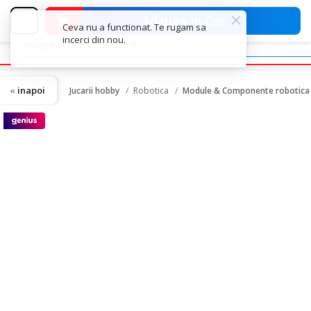
Adauga in Cos
inapoi
Jucarii hobby
Robotica
Module & Componente robotica