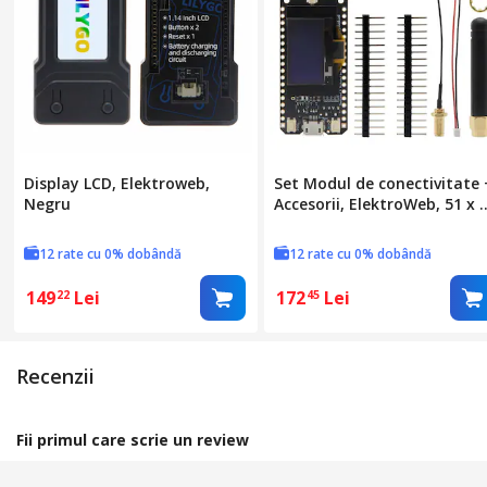
Display LCD, Elektroweb,
Set Modul de conectivitate 
Negru
Accesorii, ElektroWeb, 51 x 
x 5 mm, Negru
12 rate cu 0% dobândă
12 rate cu 0% dobândă
149
Lei
172
Lei
22
45
Recenzii
Fii primul care scrie un review
Spune-ti parerea acordand o nota produsului