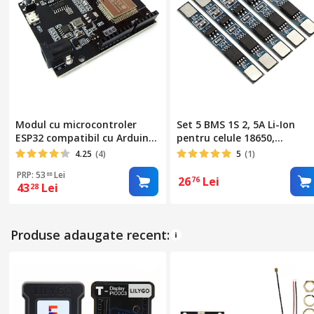
Modul cu microcontroler
Set 5 BMS 1S 2, 5A Li-Ion
ESP32 compatibil cu Arduino
pentru celule 18650,
UNO, Conectivitate Wi-
Elektroweb
4.25
(4)
5
(1)
fi/Bluetooth, 5-12V
PRP: 53
Lei
88
26
Lei
76
43
Lei
28
Produse adaugate recent: