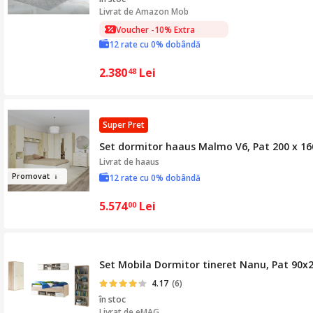
Livrat de
Amazon Mob
Voucher -10% Extra
12 rate cu 0% dobândă
2.380
Lei
48
Super Pret
Set dormitor haaus Malmo V6, Pat 200 x 160
Livrat de
haaus
Pr
o
movat
12 rate cu 0% dobândă
5.574
Lei
00
Set Mobila Dormitor tineret Nanu, Pat 90x
4.17
(6)
în stoc
Livrat de
eMAG