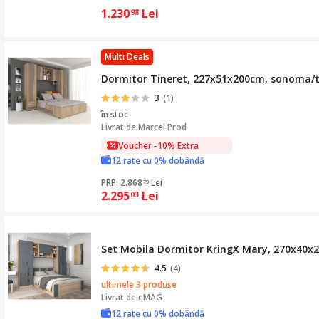
1.230
Lei
98
Multi Deals
Dormitor Tineret, 227x51x200cm, sonoma/t
3
(1)
în stoc
Livrat de
Marcel Prod
Voucher -10% Extra
12 rate cu 0% dobândă
PRP: 2.868
Lei
79
2.295
Lei
03
Set Mobila Dormitor KringX Mary, 270x40x2
4.5
(4)
ultimele 3 produse
Livrat de
eMAG
12 rate cu 0% dobândă