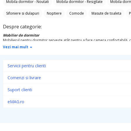
Mobila dormitor - Noutati
Mobila dormitor - Resigilate
Mobila dorm
Sifoniere si dulapuri
Noptiere
Comode
Masute de toaleta
P
Despre categorie:
Mobilier de dormitor
Mobilierul pentru dormitor servește atât pentru a face camera confortabilă, câ
Pe lângă mobilierul complet pentru dormitor, este posibil să achiziționați separ
Vezi mai mult
asta nu trebuie să sacrifici modernitatea.
De ce este importantă mobila potrivită pen
Vezi mai mult
Servicii pentru clienti
Dormitorul este camera din casa noastră în care ne petrecem o parte din timpul
Mobilierul pentru dormitor afectează foarte mult dacă aveți tot ce aveți nevo
Comenzi si livrare
Suport clienti
eMAG.ro