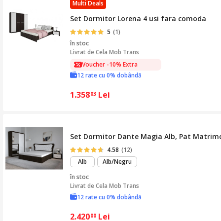
Multi Deals
Set Dormitor Lorena 4 usi fara comoda
5
(1)
în stoc
Livrat de
Cela Mob Trans
Voucher -10% Extra
Voucher -10% Extra
12 rate cu 0% dobândă
1.358
Lei
03
Set Dormitor Dante Magia Alb, Pat Matrimon
4.58
(12)
Alb
Alb/Negru
în stoc
Livrat de
Cela Mob Trans
12 rate cu 0% dobândă
2.420
Lei
00