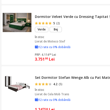
Dormitor Velvet Verde cu Dressing Tapitat 
5
(2)
Verde
Bej
în stoc
Livrat de
Moteco Stef
12 rate cu 0% dobândă
PRP: 4.114
Lei
00
3.751
Lei
00
Set Dormitor Stefan Wenge Alb cu Pat Mat
4.2
(5)
în stoc
Livrat de
Cela Mob Trans
12 rate cu 0% dobândă
1.247
Lei
30