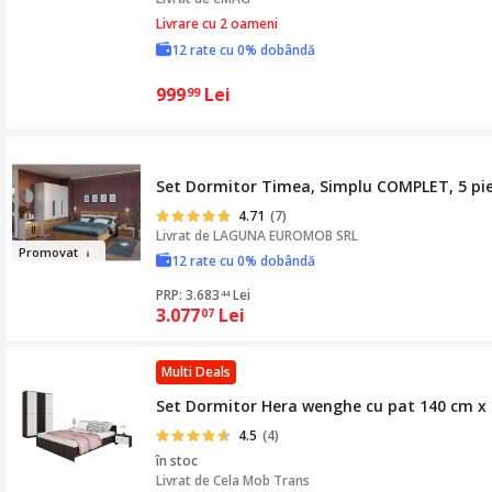
Livrare cu 2 oameni
12 rate cu 0% dobândă
999
Lei
99
Set Dormitor Timea, Simplu COMPLET, 5 pi
4.71
(7)
Livrat de
LAGUNA EUROMOB SRL
Promo
v
at
12 rate cu 0% dobândă
PRP: 3.683
Lei
44
3.077
Lei
07
Multi Deals
Set Dormitor Hera wenghe cu pat 140 cm x 
4.5
(4)
în stoc
Livrat de
Cela Mob Trans