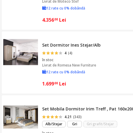
Livrat de
Moteco Stef
12 rate cu 0% dobândă
4.356
Lei
00
Set Dormitor Ines Stejar/Alb
4
(4)
în stoc
Livrat de
Romesa New Furniture
12 rate cu 0% dobândă
1.699
Lei
00
Set Mobila Dormitor Irim Treff , Pat 160x20
4.21
(343)
Alb/Stejar
Gri
Gri grafit/Stejar