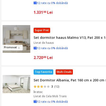
12 rate cu 0% dobândă
1.331
Lei
00
Super Pret
Set dormitor haaus Malmo V13, Pat 200 x 14
Livrat de
haaus
Prom
ova
t
12 rate cu 0% dobândă
2.720
Lei
00
Top Favorite
Multi Deals
Set Dormitor Albania, Pat 160 cm x 200 cm s
3
(12)
în stoc
Livrat de
Cela Mob Trans
12 rate cu 0% dobândă