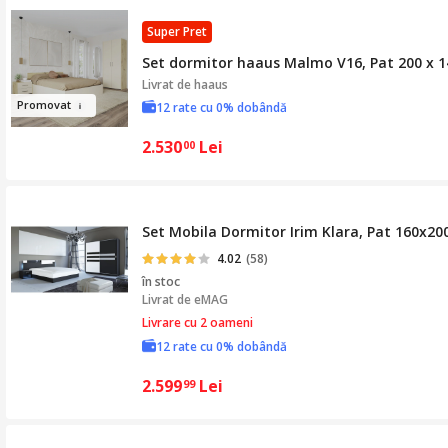
Super Pret
Set dormitor haaus Malmo V16, Pat 200 x 14
Livrat de
haaus
Promov
at
12 rate cu 0% dobândă
2.530
Lei
00
Set Mobila Dormitor Irim Klara, Pat 160x20
4.02
(58)
în stoc
Livrat de
eMAG
Livrare cu 2 oameni
12 rate cu 0% dobândă
2.599
Lei
99