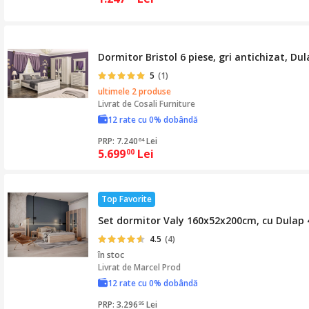
Dormitor Bristol 6 piese, gri antichizat, Du
5
(1)
ultimele 2 produse
Livrat de
Cosali Furniture
12 rate cu 0% dobândă
PRP: 7.240
Lei
64
5.699
Lei
00
Top Favorite
Set dormitor Valy 160x52x200cm, cu Dulap 
4.5
(4)
în stoc
Livrat de
Marcel Prod
12 rate cu 0% dobândă
PRP: 3.296
Lei
95