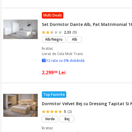
Multi Deals
Set Dormitor Dante Alb, Pat Matrimonial 16
2.33
(9)
Alb/Negru
Alb
în stoc
Livrat de
Cela Mob Trans
12 rate cu 0% dobândă
2.299
Lei
00
Top Favorite
Dormitor Velvet Bej cu Dressing Tapitat Si
5
(2)
Verde
Bej
în stoc