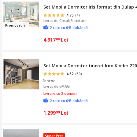
Set Mobila Dormitor Iris format din Dulap 4
4.75
(4)
Livrat de
Cosali Furniture
Pr
omovat
12 rate cu 0% dobândă
4.917
Lei
00
Set Mobila Dormitor tineret Irim Kinder 2
4.62
(50)
în stoc
Livrat de
eMAG
Livrare cu 2 oameni
12 rate cu 0% dobândă
1.299
Lei
99
Super Pret