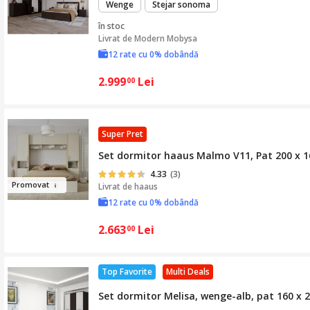
Wenge
Stejar sonoma
în stoc
Livrat de
Modern Mobysa
12 rate cu 0% dobândă
2.999
Lei
00
Super Pret
Set dormitor haaus Malmo V11, Pat 200 x 16
4.33
(3)
Pro
mov
at
Livrat de
haaus
12 rate cu 0% dobândă
2.663
Lei
00
Top Favorite
Multi Deals
Set dormitor Melisa, wenge-alb, pat 160 x 