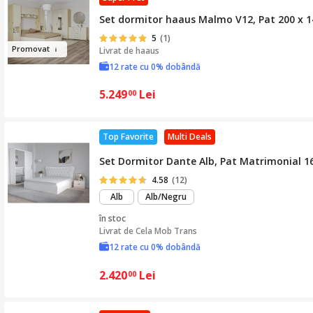
Set dormitor haaus Malmo V12, Pat 200 x 14
5
(1)
Pr
omovat
Livrat de
haaus
12 rate cu 0% dobândă
5.249
Lei
00
Top Favorite
Multi Deals
Set Dormitor Dante Alb, Pat Matrimonial 16
4.58
(12)
Alb
Alb/Negru
în stoc
Livrat de
Cela Mob Trans
12 rate cu 0% dobândă
2.420
Lei
00