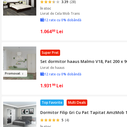
3.39
(28)
în stoc
Livrat de
Cela Mob Trans
12 rate cu 0% dobândă
1.064
Lei
80
Super Pret
Set dormitor haaus Malmo V18, Pat 200 x 90
Livrat de
haaus
Pro
movat
12 rate cu 0% dobândă
1.931
Lei
99
Top Favorite
Multi Deals
Dormitor Filip Gri Cu Pat Tapitat AmzMob 
5
(4)
în stoc