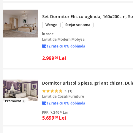
Set Dormitor Elis cu oglinda, 160x200cm, 
Wenge
Stejar sonoma
în stoc
Livrat de
Modern Mobysa
12 rate cu 0% dobândă
2.999
Lei
00
Dormitor Bristol 6 piese, gri antichizat, Du
5
(1)
Livrat de
Cosali Furniture
Promo
v
at
12 rate cu 0% dobândă
PRP: 7.240
Lei
64
5.699
Lei
00