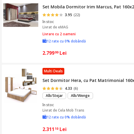
Set Mobila Dormitor Irim Marcus, Pat 160x
3.95
(22)
în stoc
Livrat de
eMAG
Livrare cu 2 oameni
12 rate cu 0% dobândă
2.799
Lei
99
Multi Deals
Set Dormitor Hera, cu Pat Matrimonial 160x20
4.33
(6)
Alb/Stejar
Alb/Wenge
în stoc
Livrat de
Cela Mob Trans
12 rate cu 0% dobândă
2.311
Lei
10