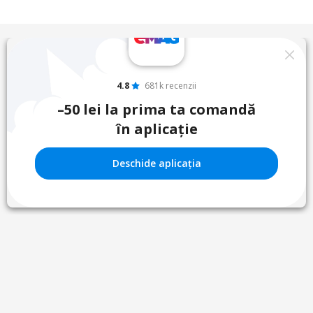
4.8
681k recenzii
–50 lei la prima ta comandă
în aplicație
Deschide aplicația