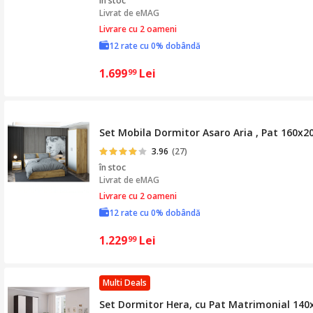
în stoc
Livrat de
eMAG
Livrare cu 2 oameni
12 rate cu 0% dobândă
1.699
Lei
99
Set Mobila Dormitor Asaro Aria , Pat 160x20
3.96
(27)
în stoc
Livrat de
eMAG
Livrare cu 2 oameni
12 rate cu 0% dobândă
1.229
Lei
99
Multi Deals
Set Dormitor Hera, cu Pat Matrimonial 140x