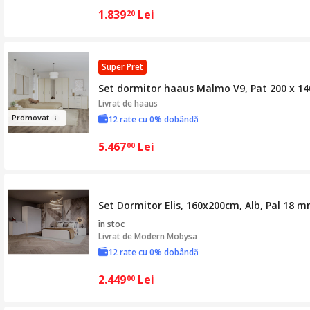
1.839
Lei
20
Super Pret
Set dormitor haaus Malmo V9, Pat 200 x 140
Livrat de
haaus
Pr
omovat
12 rate cu 0% dobândă
5.467
Lei
00
Set Dormitor Elis, 160x200cm, Alb, Pal 18 
în stoc
Livrat de
Modern Mobysa
12 rate cu 0% dobândă
2.449
Lei
00