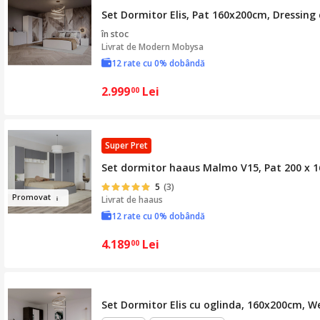
Set Dormitor Elis, Pat 160x200cm, Dressing
în stoc
Livrat de
Modern Mobysa
12 rate cu 0% dobândă
2.999
Lei
00
Super Pret
Set dormitor haaus Malmo V15, Pat 200 x 16
5
(3)
Promov
a
t
Livrat de
haaus
12 rate cu 0% dobândă
4.189
Lei
00
Set Dormitor Elis cu oglinda, 160x200cm, 