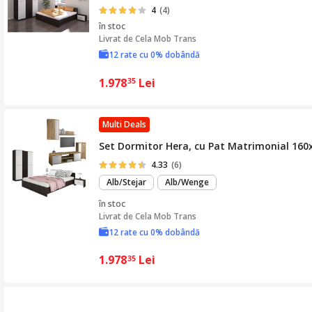
4
(4)
în stoc
Livrat de
Cela Mob Trans
12 rate cu 0% dobândă
1.978
Lei
35
Multi Deals
Set Dormitor Hera, cu Pat Matrimonial 160x2
4.33
(6)
Alb/Stejar
Alb/Wenge
în stoc
Livrat de
Cela Mob Trans
12 rate cu 0% dobândă
1.978
Lei
35