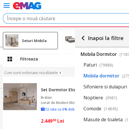
Inapoi la filtre
Seturi Mobila
Paturi
Mobila Dormitor
(118
Filtreaza
Ordoneaz
Paturi
(79886)
Cum sunt ordonate rezultatele
Mobila dormitor
(27
Sifoniere si dulapuri
Set Dormitor Elis, 160x200cm, Stejar Sonom
Noptiere
în stoc
(9981)
Livrat de
Modern Mobysa
Comode
(14845)
12 rate cu 0% dobândă
Masute de toaleta
(
2.449
Lei
00