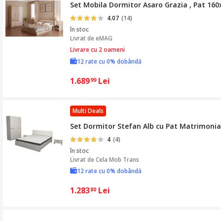
Set Mobila Dormitor Asaro Grazia , Pat 160
4.07
(14)
în stoc
Livrat de
eMAG
Livrare cu 2 oameni
12 rate cu 0% dobândă
1.689
Lei
99
Multi Deals
Set Dormitor Stefan Alb cu Pat Matrimonial
4
(4)
în stoc
Livrat de
Cela Mob Trans
12 rate cu 0% dobândă
1.283
Lei
80