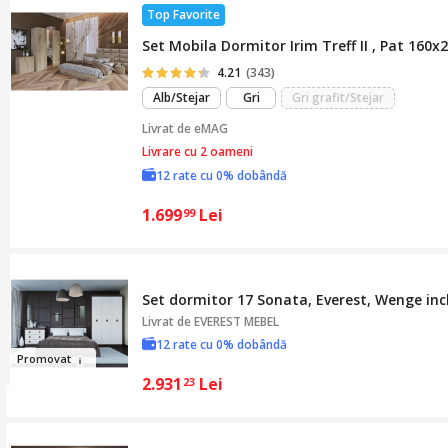
Top Favorite
Set Mobila Dormitor Irim Treff II , Pat 16
4.21
(343)
Alb/Stejar
Gri
Gri grafit/Stejar
Livrat de
eMAG
Livrare cu 2 oameni
12 rate cu 0% dobândă
1.699
Lei
99
Set dormitor 17 Sonata, Everest, Wenge inch
Livrat de
EVEREST MEBEL
12 rate cu 0% dobândă
Pro
mova
t
2.931
Lei
23