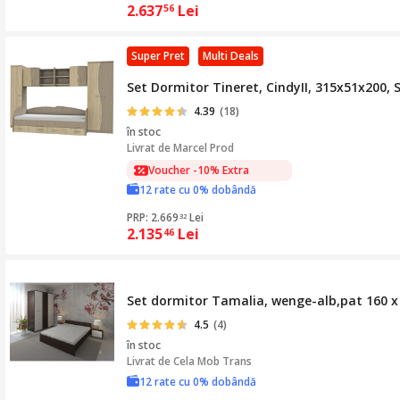
2.637
Lei
56
Super Pret
Multi Deals
Set Dormitor Tineret, CindyII, 315x51x200,
4.39
(18)
în stoc
Livrat de
Marcel Prod
Voucher -10% Extra
12 rate cu 0% dobândă
PRP: 2.669
Lei
32
2.135
Lei
46
Set dormitor Tamalia, wenge-alb,pat 160 x
4.5
(4)
în stoc
Livrat de
Cela Mob Trans
12 rate cu 0% dobândă