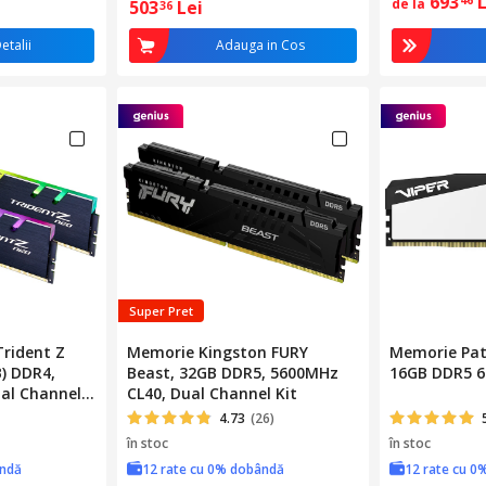
693
de la
503
Lei
36
etalii
Adauga in Cos
Super Pret
Trident Z
Memorie Kingston FURY
Memorie Patr
) DDR4,
Beast, 32GB DDR5, 5600MHz
16GB DDR5 
al Channel
CL40, Dual Channel Kit
4.73
(26)
în stoc
în stoc
ândă
12 rate cu 0% dobândă
12 rate cu 0