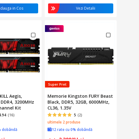
dauga in Cos
Vezi Detalii
Super Pret
ILL Aegis,
Memorie Kingston FURY Beast
 DDR4, 3200MHz
Black, DDR5, 32GB, 6000MHz,
hannel Kit
CL36, 1.35V
4.94
(16)
5
(2)
ultimele 2 produse
% dobândă
12 rate cu 0% dobândă
99