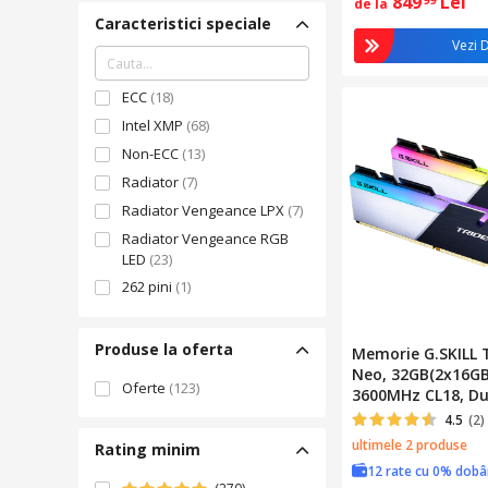
849
Lei
de la
Caracteristici speciale
Vezi D
ECC
(18)
Intel XMP
(68)
Non-ECC
(13)
Radiator
(7)
Radiator Vengeance LPX
(7)
Radiator Vengeance RGB
LED
(23)
262 pini
(1)
288 pin
(4)
AMD EXPO
(99)
Produse la oferta
Memorie G.SKILL 
AMD EXPO Profile Ready
(1)
Neo, 32GB(2x16GB
Oferte
(123)
3600MHz CL18, Du
AMD EXPO Ready
(2)
Kit
4.5
(2)
AMD Ryzen Ready
(1)
ultimele 2 produse
Rating minim
AMD Ryzen™ Ready
(18)
12 rate cu 0% dob
Contacte placate cu aur
(1)