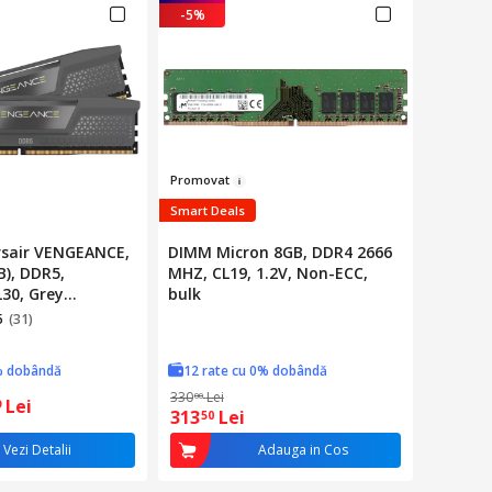
-5%
Promova
t
Smart Deals
sair VENGEANCE,
DIMM Micron 8GB, DDR4 2666
), DDR5,
MHZ, CL19, 1.2V, Non-ECC,
30, Grey
bulk
r
5
(31)
% dobândă
12 rate cu 0% dobândă
330
Lei
00
Lei
9
313
Lei
50
Vezi Detalii
Adauga in Cos