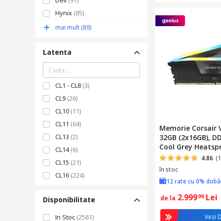
Dell
(97)
6800 MHz
(9)
Hynix
(85)
7000 MHz
(6)
Silicon Power
(73)
mai mult (89)
7200 MHz
(9)
Lenovo
(66)
7600 MHz
(4)
Latenta
8000 MHz
(11)
8400 MHz
(7)
CL1 - CL8
(3)
CL9
(26)
CL10
(11)
CL11
(64)
Memorie Corsair
CL13
(2)
32GB (2x16GB), D
Cool Grey Heatsp
CL14
(6)
6000MT/s, CL 30, 
4.86
(1
CL15
(21)
în stoc
CL16
(224)
12 rate cu 0% dob
CL17
(32)
2.999
Lei
99
de la
Disponibilitate
CL18
(59)
CL19
(68)
In Stoc
(2561)
Vezi D