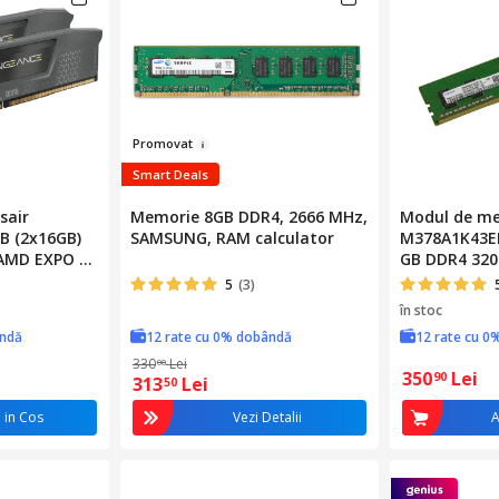
Prom
ova
t
Smart Deals
sair
Memorie 8GB DDR4, 2666 MHz,
Modul de me
 (2x16GB)
SAMSUNG, RAM calculator
M378A1K43EB
 AMD EXPO &
GB DDR4 32
(M378A1K43
5
(3)
în stoc
ândă
12 rate cu 0% dobândă
12 rate cu 0
330
Lei
00
350
Lei
90
313
Lei
50
 in Cos
Vezi Detalii
A