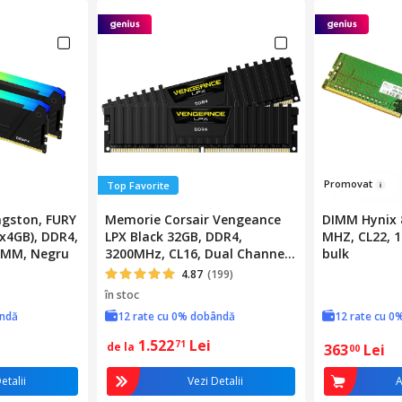
Promo
vat
Top Favorite
gston, FURY
Memorie Corsair Vengeance
DIMM Hynix 
x4GB), DDR4,
LPX Black 32GB, DDR4,
MHZ, CL22, 1
IMM, Negru
3200MHz, CL16, Dual Channel
bulk
Kit
4.87
(199)
în stoc
ândă
12 rate cu 0% dobândă
12 rate cu 0
1.522
Lei
71
de la
363
Lei
00
etalii
Vezi Detalii
A