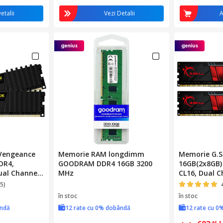
etalii
Vezi Detalii
A
 Vengeance
Memorie RAM longdimm
Memorie G.SK
DR4,
GOODRAM DDR4 16GB 3200
16GB(2x8GB)
ual Channel
MHz
CL16, Dual C
5)
în stoc
în stoc
ândă
12 rate cu 0% dobândă
12 rate cu 0
46