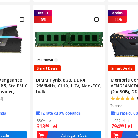
-5%
-22%
Prom
o
vat
Smart Deals
Smart Deals
 Vengeance
DIMM Hynix 8GB, DDR4
Memorie Cor
DR5, Std PMIC
2666MHz, CL19, 1.2V, Non-ECC,
VENGEANCE®
reader,
bulk
(2 x 8GB), D
RGB
CL16
4)
în stoc
ândă
12 rate cu 0% dobândă
12 rate cu 0
330
Lei
1.022
Lei
00
99
313
Lei
794
Lei
50
99
etalii
Adauga in Cos
A