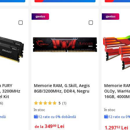
n FURY
Memorie RAM, G.Skill, Aegis
Memorie RA
, 3200MHz
8GB/3200MHz, DDR4, Negru
OLOy, WarHa
l Kit
16GB, 4000MH
RGB, Rosu
6)
5
(1)
în stoc
în stoc
ândă
12 rate cu 0% dobândă
12 rate cu 0
349
Lei
00
de la
1.297
Lei
52