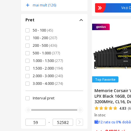
ALASTRO
(225)
mai mult (126)
Vezi D
FreshIT
(208)
Pret
50 - 100
(45)
100 - 200
(207)
200 - 500
(436)
500 - 1.000
(377)
1.000 - 1.500
(277)
1.500 - 2.000
(194)
2.000 - 3.000
(240)
Top Favorite
3.000 - 4.000
(274)
Memorie Corsair
4.000 - 5.000
(137)
LPX Black 16GB, D
Interval pret
Peste 5.000
(389)
3200MHz, CL16, D
Kit
4.83
(6
în stoc
12 rate cu 0% dob
99