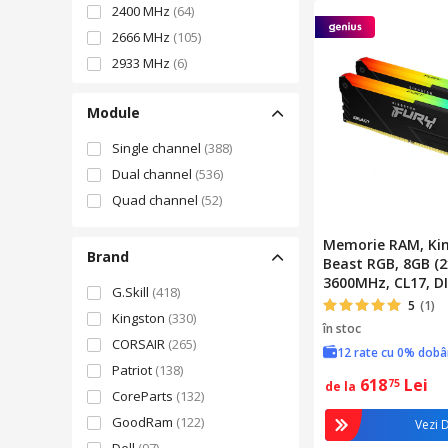
2400 MHz
(64)
2666 MHz
(105)
2933 MHz
(6)
3000 MHz
(19)
Module
3200 MHz
(296)
3333 MHz
(1)
Single channel
(388)
3600 MHz
(81)
Dual channel
(536)
4133 MHz
(8)
Quad channel
(52)
4266 MHz
(2)
Memorie RAM, Kin
4400 MHz
(1)
Brand
Beast RGB, 8GB (2
4800 MHz
(19)
3600MHz, CL17, D
G.Skill
(418)
5200 MHz
(65)
5
(1)
Kingston
(330)
5600 MHz
(143)
în stoc
CORSAIR
(265)
6000 MHz
(243)
12 rate cu 0% dob
Patriot
(138)
6200 MHz
(3)
618
Lei
75
de la
CoreParts
(132)
6400 MHz
(77)
GoodRam
(122)
Vezi D
6600 MHz
(4)