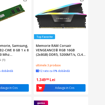
Top Favorite
morie, Samsung,
Memorie RAM Corsair
2-CWE 8 GB 1 x 8
VENGEANCE® RGB 16GB
00 Mhz
(2x8GB) DDR5, 5200MT/s, CL40,
EB2-CWE)
Negru
5
(1)
ultimele 3 produse
% dobândă
12 rate cu 0% dobândă
1.349
Lei
99
dauga in Cos
Adauga in Cos