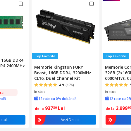
Top Favorite
Top Favorite
x 16GB DDR4
DR4 2400MHz
Memorie Kingston FURY
Memorie Cor
Beast, 16GB DDR4, 3200MHz
32GB (2x16GB
CL16, Dual Channel Kit
6000MT/s, CL
Heatspreade
4.9
(176)
în stoc
în stoc
ra
ândă
12 rate cu 0% dobândă
12 rate cu 0
937
Lei
2.999
39
9
de la
de la
etalii
Vezi Detalii