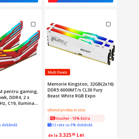
Multi Deals
Memorie Kingston, 32GB(2x16)
DDR5 6000MT/s CL30 Fury
M pentru gaming,
Beast White RGB Expo
wk, DDR4, 2 x
z, C19, Iluminare
ultimul produs in stoc
Voucher -10% Extra
% dobândă
12 rate cu 0% dobândă
3.325
Lei
95
de la