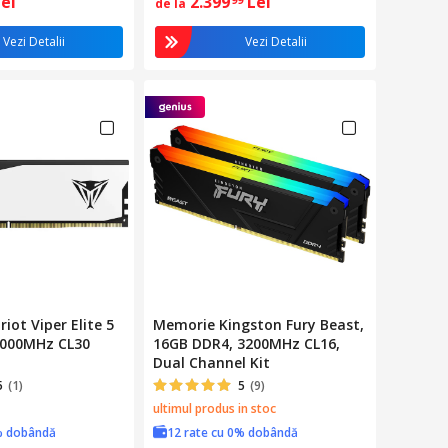
Lei
2.399
Lei
de la
Vezi Detalii
Vezi Detalii
iot Viper Elite 5
Memorie Kingston Fury Beast,
6000MHz CL30
16GB DDR4, 3200MHz CL16,
Dual Channel Kit
5
(1)
5
(9)
ultimul produs in stoc
% dobândă
12 rate cu 0% dobândă