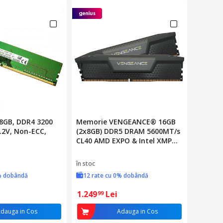
8GB, DDR4 3200
Memorie VENGEANCE® 16GB
.2V, Non-ECC,
(2x8GB) DDR5 DRAM 5600MT/s
CL40 AMD EXPO & Intel XMP
Memory Kit
în stoc
% dobândă
12 rate cu 0% dobândă
1.249
Lei
99
dauga in Cos
Adauga in Cos