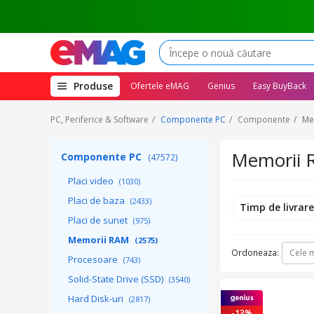
(deschide
Produse
Ofertele eMAG
Genius
Easy BuyBack
megameniul)
PC, Periferice & Software
Componente PC
Componente
Me
Memorii
Componente PC
(47572)
Placi video
(1030)
Placi de baza
(2433)
Timp de livrar
Placi de sunet
(975)
Memorii RAM
(2575)
Ordoneaza:
Cele m
Procesoare
(743)
Solid-State Drive (SSD)
(3540)
Hard Disk-uri
(2817)
-13%