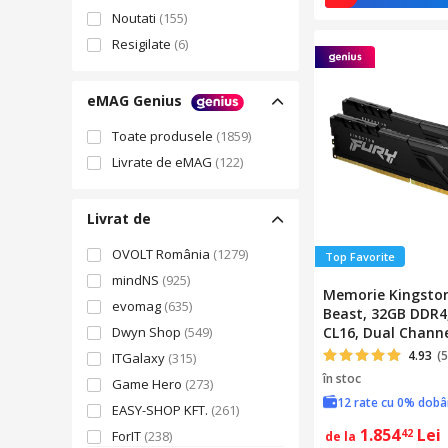
CL22
(59)
Noutati
(155)
CL28
(8)
Resigilate
(6)
CL30
(79)
CL32
(76)
eMAG Genius
CL34
(15)
Toate produsele
(1859)
CL36
(126)
Livrate de eMAG
(122)
CL38
(38)
CL40
(132)
Livrat de
CL46
(32)
CL52
(2)
OVOLT România
(1279)
Top Favorite
mindNS
(925)
Memorie Kingsto
evomag
(635)
Beast, 32GB DDR4
Dwyn Shop
(549)
CL16, Dual Channe
4.93
(5
ITGalaxy
(315)
în stoc
Game Hero
(273)
12 rate cu 0% dob
EASY-SHOP KFT.
(261)
1.854
Lei
42
ForIT
(238)
de la