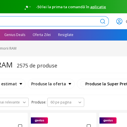
-50 lei la prima ta comandă în
aplicație
Caută
Genius Deals
Oferta Zilei
Resigilate
morii RAM
 RAM
2575 de produse
e estimat
Produse la oferta
Produse la Super Pre
Produse:
ai relevante
60 pe pagina