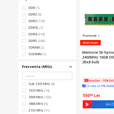
24 GB
(15)
DDR
(1)
512 MB
(4)
DDR2
(8)
6 GB
(3)
DDR3
(136)
192 GB
(2)
DDR3L
(7)
12 GB
(1)
DDR4
(618)
Pro
m
ova
t
256 GB
(1)
DDR5
(586)
Multi Deals
3 GB
(1)
SDRAM
(2)
Memorie SK hyni
SODIMM
(1)
2400MHz 16GB D
2Rx8 bulk
Frecventa (MHz)
Voucher -10% Ext
Sub 1333 MHz
(8)
12 rate cu 0% dob
1333 MHz
(14)
550
Lei
00
1600 MHz
(102)
1866 MHz
(6)
Vezi D
2133 MHz
(31)