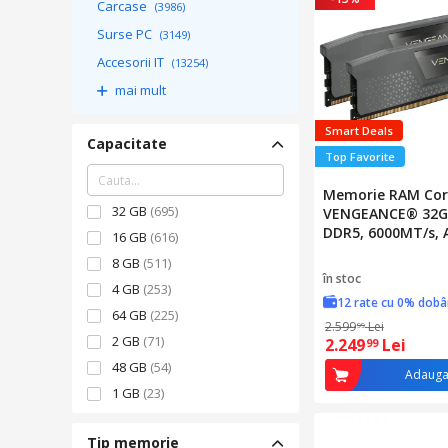
Carcase
(3986)
Surse PC
(3149)
Accesorii IT
(13254)
mai mult
Smart Deals
Capacitate
Top Favorite
Memorie RAM Cor
32 GB
(695)
VENGEANCE® 32GB
DDR5, 6000MT/s,
16 GB
(616)
Intel XMP, Gri
8 GB
(511)
în stoc
4 GB
(253)
12 rate cu 0% dob
64 GB
(225)
2.599
Lei
99
2 GB
(71)
2.249
Lei
99
48 GB
(54)
Adauga
1 GB
(23)
96 GB
(20)
Tip memorie
128 GB
(19)