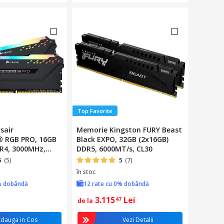
Top Favorite
sair
Memorie Kingston FURY Beast
 RGB PRO, 16GB
Black EXPO, 32GB (2x16GB)
DR4, 3000MHz,
DDR5, 6000MT/s, CL30
5
(5)
5
(7)
în stoc
% dobândă
12 rate cu 0% dobândă
3.115
Lei
47
de la
dauga in Cos
Vezi Detalii