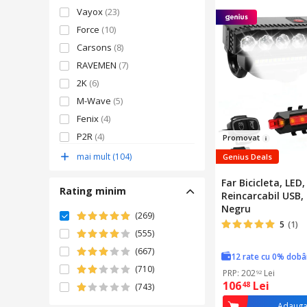
Vayox
(23)
Force
(10)
Carsons
(8)
RAVEMEN
(7)
2K
(6)
M-Wave
(5)
Fenix
(4)
P2R
(4)
Promo
vat
Rockbros
(4)
mai mult (104)
Genius Deals
West Biking
(4)
Far Bicicleta, LED
Rating minim
Reincarcabil USB,
Negru
(269)
5
(1)
(555)
(667)
12 rate cu 0% dob
(710)
PRP: 202
Lei
92
106
Lei
48
(743)
Adauga