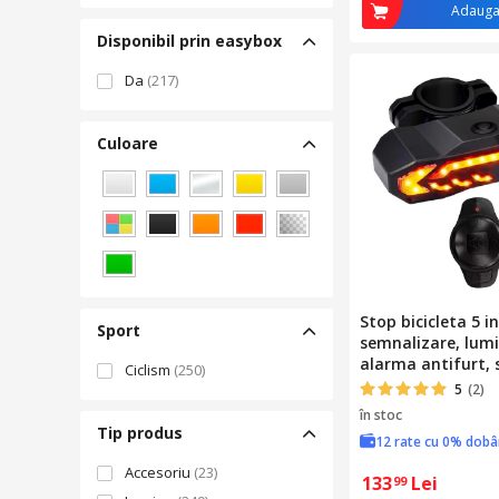
Adauga
Disponibil prin easybox
Da
(217)
Culoare
Alb
Albastru
Argintiu
Galben
Gri
Multicolor
Negru
Portocaliu
Rosu
Transparent
Verde
Stop bicicleta 5 in
Sport
semnalizare, lumi
alarma antifurt, 
Ciclism
(250)
franare, sonerie,
5
(2)
wireless, reincarc
în stoc
waterproof, AVI-
Tip produs
12 rate cu 0% dob
Accesoriu
(23)
133
Lei
99