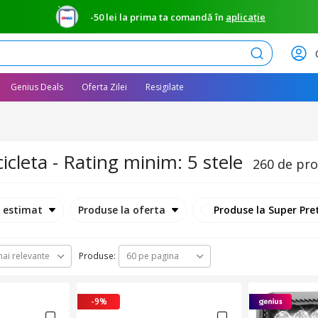
-50 lei la prima ta comandă în
aplicație
Caută
Genius Deals
Oferta Zilei
Resigilate
icleta - Rating minim: 5 stele
260 de pr
e estimat
Produse la oferta
Produse la Super Pre
Produse:
ai relevante
60 pe pagina
-9%