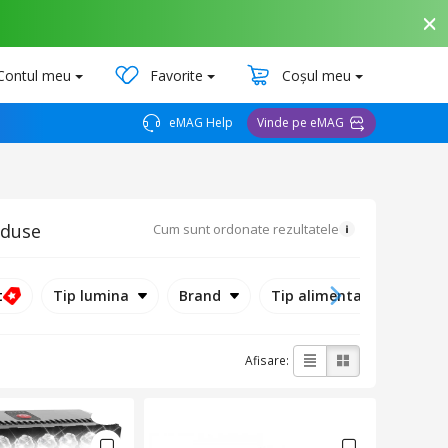
Contul meu
Favorite
Coșul meu
eMAG Help
Vinde pe eMAG
oduse
Cum sunt ordonate rezultatele
t
Tip lumina
Brand
Tip alimentare
Afisare: