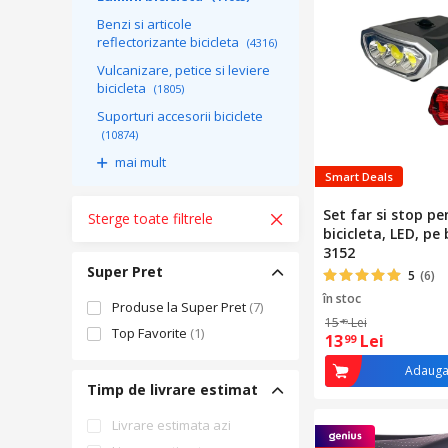
Benzi si articole
reflectorizante bicicleta
(4316)
Vulcanizare, petice si leviere
bicicleta
(1805)
Suporturi accesorii biciclete
(10874)
mai mult
Smart Deals
Set far si stop pe
Sterge toate filtrele
bicicleta, LED, pe 
3152
Super Pret
5
(6)
în stoc
Produse la Super Pret
(7)
15
Lei
49
Top Favorite
(1)
13
Lei
99
Adauga
Timp de livrare estimat
Livrare estimata azi