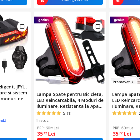
Promo
v
at
eligent, JFYU,
are si sistem
Lampa Spate pentru Bicicleta,
Lampa Spate 
6 moduri de
LED Reincarcabila, 4 Moduri de
LED Reincarc
cabila,
Iluminare, Rezistenta la Apa,
Iluminare, R
 alarma si
Usor de Montat, Design
Usor de Mon
5
(1)
65 Rezistent
Compact, Ideala pentru
Compact, Id
ândă
în stoc
or de
Siguranta in trafic,
Siguranta in 
PRP: 60
Lei
PRP: 60
Lei
50
50
Dimensiuni 7.1x2.1x2.2cm
Dimensiuni 
35
Lei
35
Lei
72
72