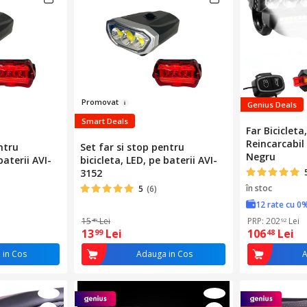
Pr
omova
t
Genius Deals
Smart Deals
Far Bicicleta
Reincarcabil
ntru
Set far si stop pentru
Negru
baterii AVI-
bicicleta, LED, pe baterii AVI-
3152
în stoc
5
(6)
12 rate cu 0
15
Lei
PRP: 202
Lei
49
92
13
Lei
106
Lei
99
48
 in Cos
Adauga in Cos
A