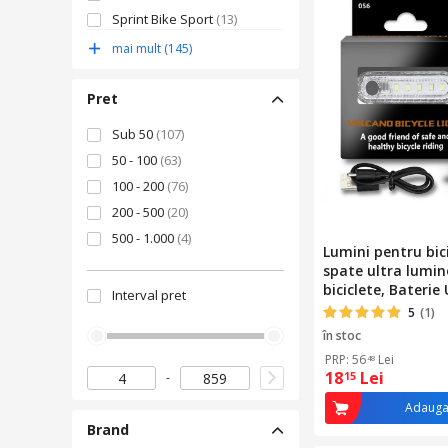
Sprint Bike Sport
(13)
DERB
(12)
mai mult (145)
Kidotoys
(10)
Pret
Sub 50
(107)
50 - 100
(63)
100 - 200
(76)
200 - 500
(20)
500 - 1.000
(4)
Lumini pentru bici
spate ultra lumi
biciclete, Baterie
Interval pret
reincarcabila, 4 
5
(1)
iluminare, IPX4 re
în stoc
apa si praf, Impe
PRP: 56
Lei
48
de instalat, ABS, 
18
Lei
15
Adauga
Brand