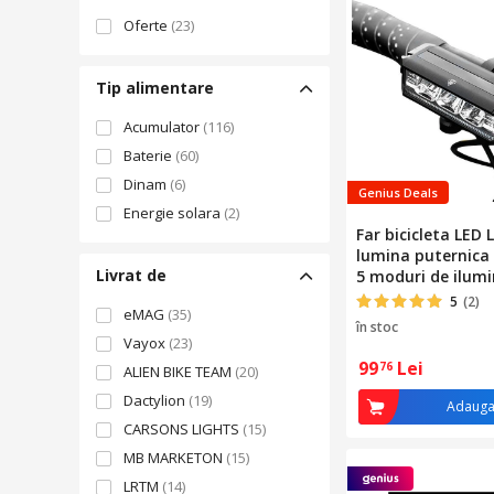
Oferte
(23)
Tip alimentare
Acumulator
(116)
Baterie
(60)
Dinam
(6)
Genius Deals
Energie solara
(2)
Far bicicleta LED L
lumina puternica 
Livrat de
5 moduri de ilum
siguranta, acumul
5
(2)
eMAG
(35)
2000 mAh, reincar
în stoc
design compact, 
Vayox
(23)
99
Lei
76
ALIEN BIKE TEAM
(20)
Dactylion
(19)
Adauga
CARSONS LIGHTS
(15)
MB MARKETON
(15)
LRTM
(14)