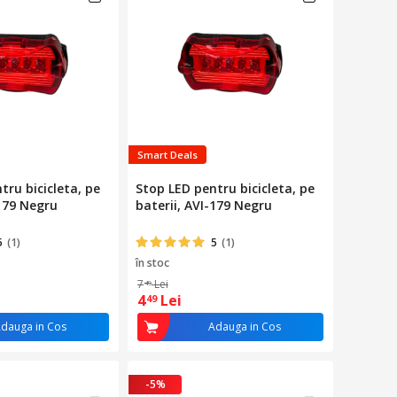
Smart Deals
tru bicicleta, pe
Stop LED pentru bicicleta, pe
-179 Negru
baterii, AVI-179 Negru
5
(1)
5
(1)
în stoc
7
Lei
49
4
Lei
49
dauga in Cos
Adauga in Cos
-5%