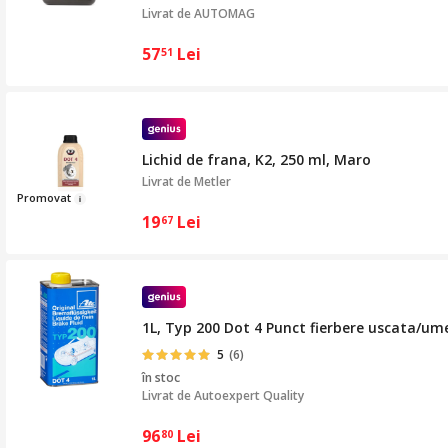
Livrat de
AUTOMAG
57
Lei
51
Lichid de frana, K2, 250 ml, Maro
Livrat de
Metler
Pr
o
movat
19
Lei
67
1L, Typ 200 Dot 4 Punct fierbere uscata/ume
5
(6)
în stoc
Livrat de
Autoexpert Quality
96
Lei
80