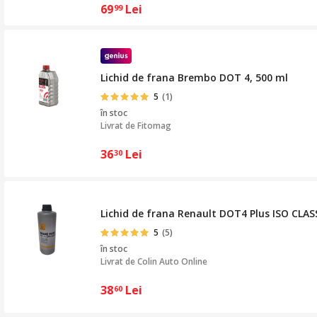
69
Lei
99
Lichid de frana Brembo DOT 4, 500 ml
5
(1)
în stoc
Livrat de
Fitomag
36
Lei
30
Lichid de frana Renault DOT4 Plus ISO CLAS
5
(5)
în stoc
Livrat de
Colin Auto Online
38
Lei
60