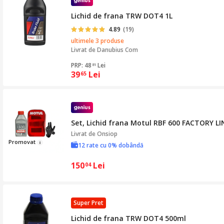
Lichid de frana TRW DOT4 1L
4.89
(19)
ultimele 3 produse
Livrat de
Danubius Com
PRP: 48
Lei
81
39
Lei
65
Set, Lichid frana Motul RBF 600 FACTORY LI
Livrat de
Onsiop
Pr
o
movat
12 rate cu 0% dobândă
150
Lei
04
Super Pret
Lichid de frana TRW DOT4 500ml