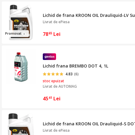
Lichid de frana KROON OIL Drauliquid-LV Sup
Livrat de
ePiesa
78
Lei
Promova
t
65
Lichid frana BREMBO DOT 4, 1L
4.83
(6)
stoc epuizat
Livrat de
AUTOMAG
45
Lei
41
Lichid de frana KROON OIL Drauliquid-S DOT
Livrat de
ePiesa