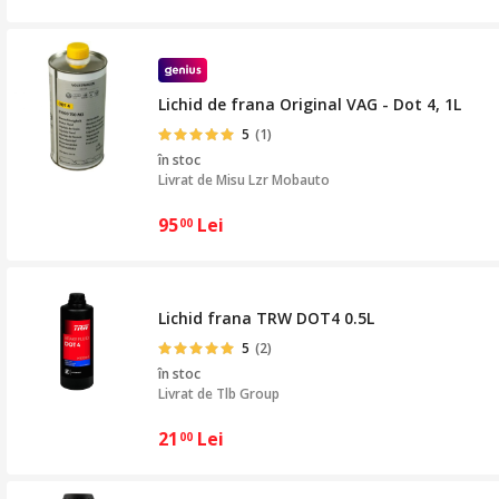
Lichid de frana Original VAG - Dot 4, 1L
5
(1)
în stoc
Livrat de
Misu Lzr Mobauto
95
Lei
00
Lichid frana TRW DOT4 0.5L
5
(2)
în stoc
Livrat de
Tlb Group
21
Lei
00