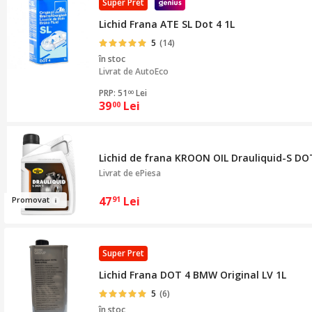
Super Pret
Lichid Frana ATE SL Dot 4 1L
5
(14)
în stoc
Livrat de
AutoEco
PRP: 51
Lei
00
39
Lei
00
Lichid de frana KROON OIL Drauliquid-S DOT 
Livrat de
ePiesa
47
Lei
Promo
vat
91
Super Pret
Lichid Frana DOT 4 BMW Original LV 1L
5
(6)
în stoc