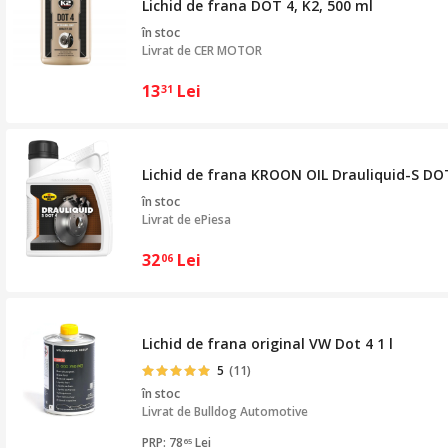
Lichid de frana DOT 4, K2, 500 ml
în stoc
Livrat de
CER MOTOR
13
Lei
31
Lichid de frana KROON OIL Drauliquid-S DOT
în stoc
Livrat de
ePiesa
32
Lei
06
Lichid de frana original VW Dot 4 1 l
5
(11)
în stoc
Livrat de
Bulldog Automotive
PRP: 78
Lei
65