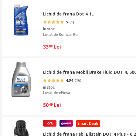
Lichid de frana Dot 4 1L
5
(1)
în stoc
Livrat de
Romcar Ro
33
Lei
88
Lichid de frana Mobil Brake Fluid DOT 4, 50
4.94
(16)
în stoc
Livrat de
ePiesa
50
Lei
49
-5%
Smart Deals
Lichid de frana Febi Bilstein DOT 4 Plus - 0.