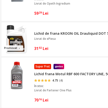
Livrat de
Opeth Ingredium
59
Lei
29
Lichid de frana KROON OIL Drauliquid DOT 5
Livrat de
ePiesa
31
Lei
Promo
vat
02
Super Pret
Lichid frana Motul RBF 600 FACTORY LINE, 5
4.75
(4)
în stoc
Livrat de
Partener One Plus
70
Lei
16