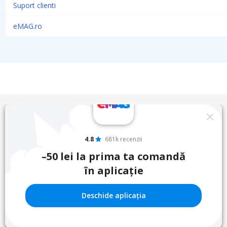
Suport clienti
eMAG.ro
4.8
681k recenzii
–50 lei la prima ta comandă
în aplicație
Deschide aplicația