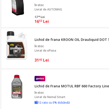
în stoc
Livrat de
AUTOMAG
17
Lei
39
16
Lei
52
Lichid de frana KROON OIL Drauliquid DOT 5
în stoc
Livrat de
ePiesa
31
Lei
02
Lichid de Frana MOTUL RBF 660 Factory Line
în stoc
Livrat de
Nemal Smart
12 rate cu 0% dobândă