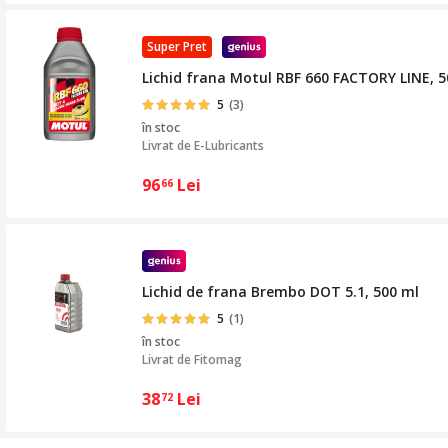
Super Pret
Lichid frana Motul RBF 660 FACTORY LINE, 5
5
(3)
în stoc
Livrat de
E-Lubricants
96
Lei
66
Lichid de frana Brembo DOT 5.1, 500 ml
5
(1)
în stoc
Livrat de
Fitomag
38
Lei
72