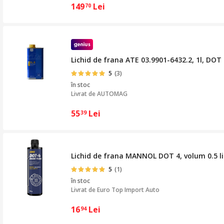
149
Lei
70
Lichid de frana ATE 03.9901-6432.2, 1l, DOT
5
(3)
în stoc
Livrat de
AUTOMAG
55
Lei
39
Lichid de frana MANNOL DOT 4, volum 0.5 li
5
(1)
în stoc
Livrat de
Euro Top Import Auto
16
Lei
94