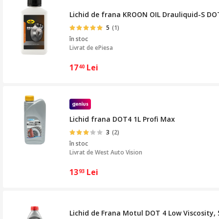
Lichid de frana KROON OIL Drauliquid-S DOT
5
(1)
în stoc
Livrat de
ePiesa
17
Lei
40
Lichid frana DOT4 1L Profi Max
3
(2)
în stoc
Livrat de
West Auto Vision
13
Lei
93
Lichid de Frana Motul DOT 4 Low Viscosity,