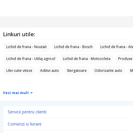
Linkuri utile:
Lichid de frana - Noutati
Lichid de frana - Bosch
Lichid de frana - At
Lichid de frana - Utilaj agricol
Lichid de frana - Motocicleta
Produse
Ulei cutie viteze
Aditivi auto
Stergatoare
Odorizante auto
M
Vezi mai mult
Servicii pentru clienti
Comenzi si livrare