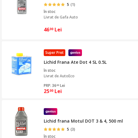
5
(1)
în stoc
Livrat de
Gafa Auto
46
Lei
00
Super Pret
Lichid Frana Ate Dot 4 SL 0.5L
în stoc
Livrat de
AutoEco
PRP: 36
Lei
00
25
Lei
00
Lichid frana Motul DOT 3 & 4, 500 ml
5
(3)
în stoc