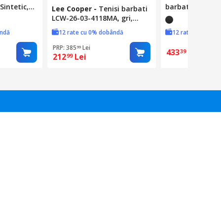
Sintetic,
barbati, BM1907
Lee Cooper
-
Tenisi barbati
EU 40
LCW-26-03-4118MA, gri,
marimea 46
ândă
12 rate cu 0% dobândă
12 rate cu 0% d
PRP: 385
Lei
99
433
Lei
39
212
Lei
99