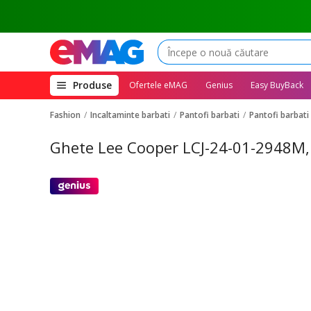
(deschide
Produse
Ofertele eMAG
Genius
Easy BuyBack
megameniul)
Fashion
Incaltaminte barbati
Pantofi barbati
Pantofi barbati
Ghete Lee Cooper LCJ-24-01-2948M, 