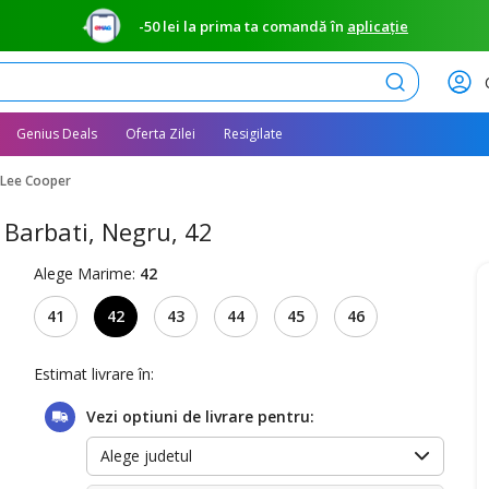
-50 lei la prima ta comandă în
aplicație
Caută
Genius Deals
Oferta Zilei
Resigilate
 Lee Cooper
Barbati, Negru, 42
Alege Marime:
42
41
42
43
44
45
46
Estimat livrare în:
Vezi optiuni de livrare pentru:
Alege judetul