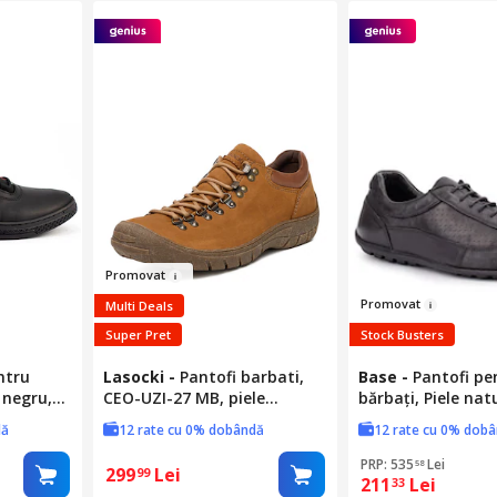
Pro
movat
Pro
mova
t
Multi Deals
Super Pret
Stock Busters
ntru
Lasocki
-
Pantofi barbati,
Base
-
Pantofi pe
 negru,
CEO-UZI-27 MB, piele
bărbați, Piele nat
naturala, culoare maro, 42
358989, Negru, 40
dă
12 rate cu 0% dobândă
12 rate cu 0% dob
EU
PRP: 535
Lei
58
299
Lei
99
211
Lei
33