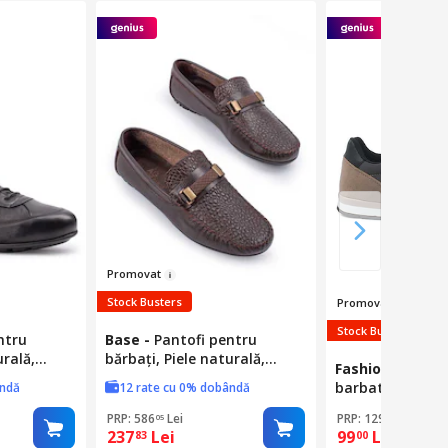
Prom
ov
at
Stock Busters
Promova
t
Stock Busters
ntru
Base
-
Pantofi pentru
urală,
bărbați, Piele naturală,
Fashion
-
Panto
381634, Maro închis, 45
barbati, inchider
ândă
12 rate cu 0% dobândă
brant moale, cu
PRP: 586
Lei
PRP: 129
Lei
05
00
flexibila cu dun
237
Lei
99
Lei
83
00
EU