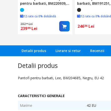
pentru barbati, BM220939,
barbati, BM191251,
Albastru, EU 44
EU 43
12 rate cu 0% dobândă
12 rate cu 0% dobân
302
Lei
99
246
Lei
06
239
Lei
99
Detalii produs
Livrare si retur
Recenzii
Detalii produs
Pantofi pentru barbati, Lee, BM204685, Negru, EU 42
CARACTERISTICI GENERALE
Marime
42 EU