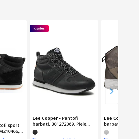
Lee Cooper
-
Pantofi
Lee Cooper
-
Pa
barbati, 301272069, Piele
barbati LCJ-23-
ofi sport
ecologica, Negru, 41 EU
Sintetic, Gri, 45
BM210466,