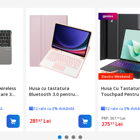
Electro Weekend
wireless
Husa cu tastatura
Husa Cu Tastatu
tare 3
Bluetooth 3.0 pentru
Touchpad Pentru
omie
Samsung Galaxy Tab S10
Matepad 11.5" S 2
x8.5mm
Lite / S10 FE / S9 FE A710B-A,
fir, Bluetooth, Il
dă
12 rate cu 0% dobândă
12 rate cu 0% dob
cu touchpad, culoare roz
Fundal in 7 Culori,
Mouse, Membrana
PRP: 361
Lei
79
281
Lei
67
275
Lei
Silicon Pentru Ta
17
Negru