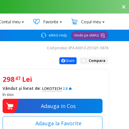
Contul meu
Favorite
Coșul meu
eMAG Help
Vinde pe eMAG
Cod produs: EPA-K0313-251021-5878
Compara
Share
298
Lei
47
Vândut și livrat de:
LOKOTECH
2.8
în stoc
Adauga in Cos