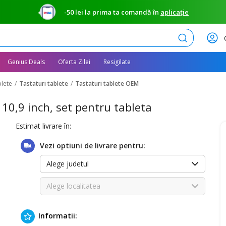
-50 lei la prima ta comandă în
aplicație
Caută
Genius Deals
Oferta Zilei
Resigilate
blete
Tastaturi tablete
Tastaturi tablete OEM
10,9 inch, set pentru tableta
Estimat livrare în:
Vezi optiuni de livrare pentru:
Alege judetul
Alege localitatea
Informatii: