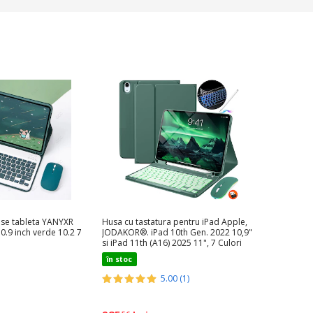
use tableta YANYXR
Husa cu tastatura pentru iPad Apple,
10.9 inch verde 10.2 7
JODAKOR®. iPad 10th Gen. 2022 10,9"
si iPad 11th (A16) 2025 11", 7 Culori
Iluminata Din Spate, Subtire, Tastatura
în stoc
Bluetooth Detasabila, Include Mouse,
Stilou Capacitiv, USB-C.Verde inchis
5.00 (1)