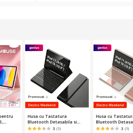
Pr
o
movat
Prom
o
vat
Electro Weekend
Electro Weekend
pentru
Husa cu Tastatura
Husa cu Tastatur
®,
Bluetooth Detasabila si
Bluetooth Detasab
ta iPad
Touchpad pentru iPad 11
Touchpad pentru 
3
(1)
3
(1)