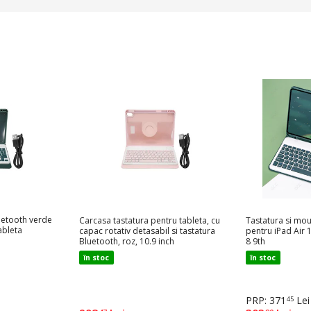
uetooth verde
Carcasa tastatura pentru tableta, cu
Tastatura si mo
ableta
capac rotativ detasabil si tastatura
pentru iPad Air 
Bluetooth, roz, 10.9 inch
8 9th
în stoc
în stoc
PRP: 371
Lei
45