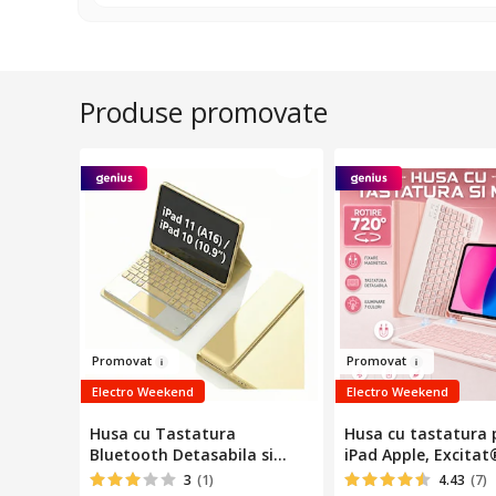
Produse promovate
Pro
mov
at
Pr
omovat
Electro Weekend
Electro Weekend
Husa cu Tastatura
Husa cu tastatura 
Bluetooth Detasabila si
iPad Apple, Excitat
Touchpad pentru iPad 11
compatibil cu table
3
(1)
4.43
(7)