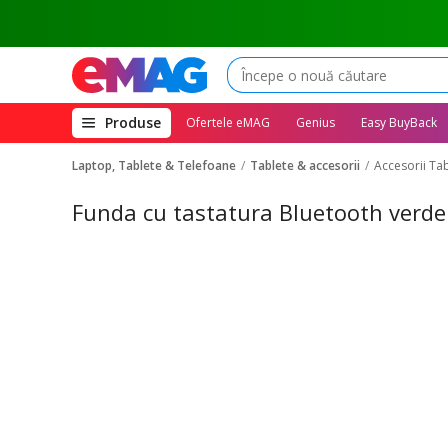
(deschide
Produse
Ofertele eMAG
Genius
Easy BuyBack
megameniul)
Laptop, Tablete & Telefoane
Tablete & accesorii
Accesorii Ta
Funda cu tastatura Bluetooth verde 