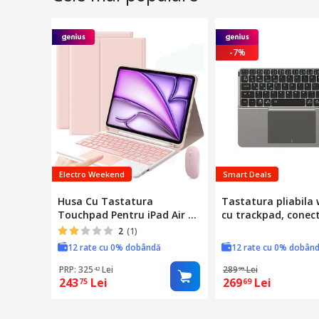
-7%
Electro Weekend
Smart Deals
Husa Cu Tastatura
Tastatura pliabila 
Touchpad Pentru iPad Air 11
cu trackpad, conec
inch (M2, 2024/M3 2025) si
dispozitive, auton
2
(1)
Air 4/5 Gen., Fara fir,
200h, gri, 251x182
12 rate cu 0% dobândă
12 rate cu 0% dobân
Bluetooth, Iluminare De
Fundal in 7 Culori, Cu Stilou,
PRP: 325
Lei
289
Lei
42
99
243
Lei
269
Lei
Mouse, Membrana Din
75
69
Silicon Pentru Tastatura,
Roz