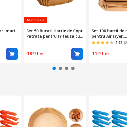
Multi Deals
aci mari
Set 50 Bucati Hartie de Copt
Set 100 hartii de 
Patrata pentru Friteuza cu
pentru Air Fryer,
Aer Cald (Air Fryer),
16x16x4.5cm, Pat
3.93
(2
Antiaderenta,
Impermeabila, de Unica
18
Lei
11
Lei
03
99
Folosinta, Fara BPA, Baza
20cmX16cmX4.5cm, Natur