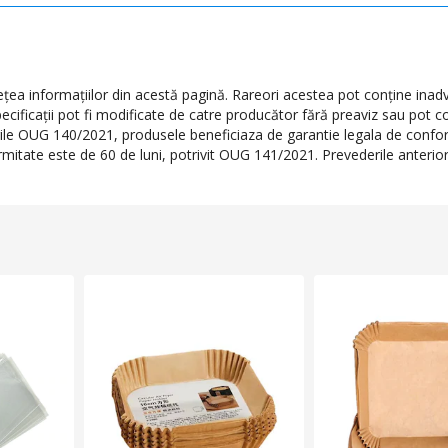
a informaţiilor din acestă pagină. Rareori acestea pot conţine inadve
ecificaţii pot fi modificate de catre producător fără preaviz sau pot c
erile OUG 140/2021, produsele beneficiaza de garantie legala de conform
formitate este de 60 de luni, potrivit OUG 141/2021. Prevederile anteri