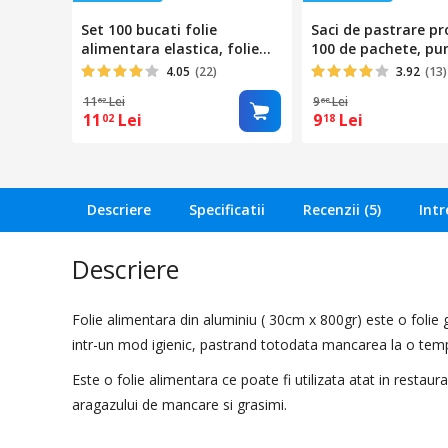
Set 100 bucati folie
Saci de pastrare pr
alimentara elastica, folie
100 de pachete, pu
elastic, folie alimentarabio,
folie alimentara - 
4.05
(22)
3.92
(13)
yadada, rezistenta,
depozitare a alime
11
Lei
9
Lei
62
68
impermeabila,
Capace, capace uni
11
Lei
9
Lei
02
18
Intindere38cm, alba
elastice din polieti
pentru boluri Mater
bucatarie pentru
conservarea
fructelor/legumelor
Descriere
Specificatii
Recenzii (5)
Intr
imentelor
Descriere
Folie alimentara din aluminiu ( 30cm x 800gr) este o folie
intr-un mod igienic, pastrand totodata mancarea la o tem
Este o folie alimentara ce poate fi utilizata atat in restau
aragazului de mancare si grasimi.