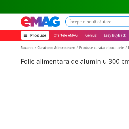
(deschide
Produse
Ofertele eMAG
Genius
Easy BuyBack
megameniul)
Bacanie
Curatenie & Intretinere
Produse curatare bucatarie
Folie alimentara de aluminiu 300 cm