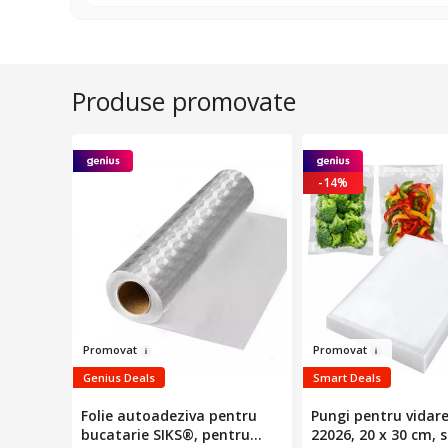
Produse promovate
-14%
Promo
vat
Pro
movat
Genius Deals
Smart Deals
Folie autoadeziva pentru
Pungi pentru vidar
bucatarie SIKS®, pentru
22026, 20 x 30 cm, s