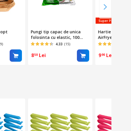
Super Pret
copt
Pungi tip capac de unica
Hartie de copt 
folosinta cu elastic, 100
AirFryer rotund 
rat, Maro
buc/set
buc
9)
4.33
(15)
5
(4)
8
Lei
9
Lei
50
90