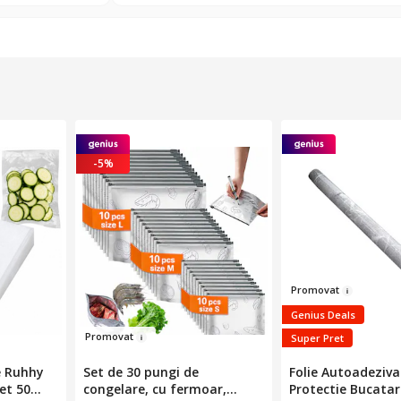
-5%
Prom
ovat
Genius Deals
Pr
omovat
Super Pret
e Ruhhy
Set de 30 pungi de
Folie Autoadeziva
et 50
congelare, cu fermoar,
Protectie Bucatar