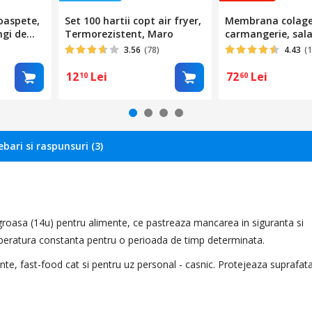
oaspete,
Set 100 hartii copt air fryer,
Membrana colage
ngi de
Termorezistent, Maro
carmangerie, sal
Capace de
diametru 50, nat
3.56
(78)
4.43
(1
ntelor
20 metri
versale
12
Lei
72
Lei
10
60
lena
iale de
/carnii/al
ebari si raspunsuri (3)
 groasa (14u) pentru alimente, ce pastreaza mancarea in siguranta si
peratura constanta pentru o perioada de timp determinata.
rante, fast-food cat si pentru uz personal - casnic. Protejeaza suprafat