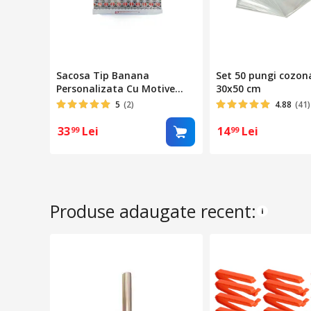
Sacosa Tip Banana
Set 50 pungi cozon
Personalizata Cu Motive
30x50 cm
Traditionale, 40×50 cm, 50
5
(2)
4.88
(41)
Buc/Set
33
Lei
14
Lei
99
99
Produse adaugate recent: