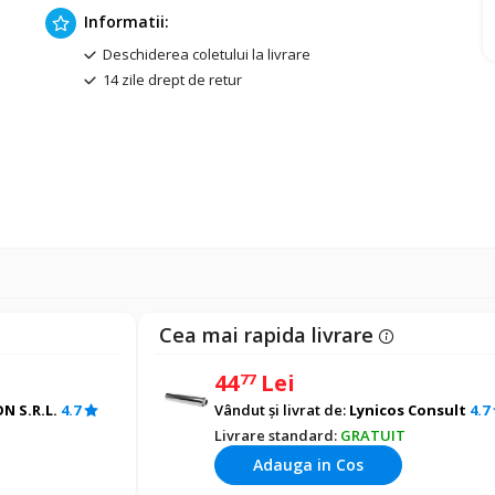
Informatii:
Deschiderea coletului la livrare
14 zile drept de retur
Cea mai rapida livrare
44
Lei
77
N S.R.L.
4.7
Vândut și livrat de:
Lynicos Consult
4.7
Livrare standard:
GRATUIT
Adauga in Cos