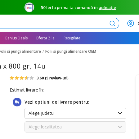
-50 lei la prima ta comandă în
aplicație
Caută
Genius Deals
Oferta Zilei
Resigilate
Folii si pungi alimentare
Folii si pungi alimentare OEM
 x 800 gr, 14u
3.60
(5 review-uri)
Estimat livrare în:
Vezi optiuni de livrare pentru:
Alege judetul
Alege localitatea