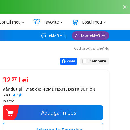
Contul meu
Favorite
Coșul meu
eMAG Help
Vinde pe eMAG
Cod produs: folie14u
Compara
Share
32
Lei
67
Vândut și livrat de:
HOME TEXTIL DISTRIBUTION
S.R.L.
4.7
în stoc
Adauga in Cos