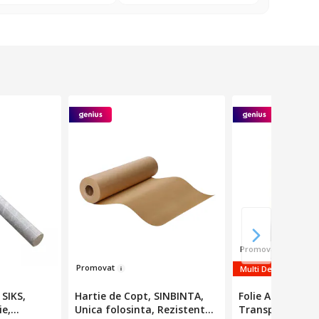
Prom
ovat
Pro
mov
at
Multi Deals
 SIKS,
Hartie de Copt, SINBINTA,
Folie Alimentara
ie,
Unica folosinta, Rezistenta
Transparenta d