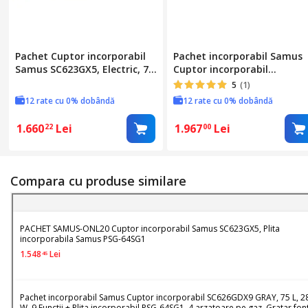
Pachet Cuptor incorporabil
Pachet incorporabil Samus
Samus SC623GX5, Electric, 75
Cuptor incorporabil
L, 5 functii + Plita
SC626GDX9 GRAY, 75 L, 2800
5
(1)
incorporabila Samus PSG-
W, 9 Functii + Plita
12 rate cu 0% dobândă
12 rate cu 0% dobândă
64SG1, Gaz, 4 arzatoare,
incorporabil PSG-64SG1, 4
Arzator WOK, Aprindere
arzatoare pe gaz, Gratar
1.660
Lei
1.967
Lei
22
00
electrica, Negru
fonta, Sticla neagra
Compara cu produse similare
PACHET SAMUS-ONL20 Cuptor incorporabil Samus SC623GX5, Plita
incorporabila Samus PSG-64SG1
1.548
Lei
45
Pachet incorporabil Samus Cuptor incorporabil SC626GDX9 GRAY, 75 L, 2
W, 9 Functii + Plita incorporabil PSG-64SG1, 4 arzatoare pe gaz, Gratar fon