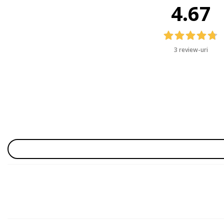
4.67
3 review-uri