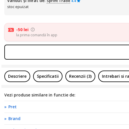
Vândut și livrat de:
Sprint Trade
4.4
stoc epuizat
-50 lei
la prima comandă în app
Descriere
Specificatii
Recenzii (3)
Intrebari si r
Vezi produse similare in functie de:
Pret
Brand