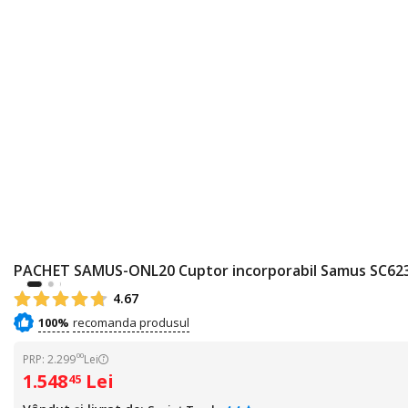
PACHET SAMUS-ONL20 Cuptor incorporabil Samus SC623G
4.67
100%
00
PRP: 2.299
Lei
1.548
Lei
45