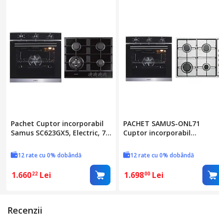
Numar programe
Pachet Cuptor incorporabil
PACHET SAMUS-ONL71
Samus SC623GX5, Electric, 75
Cuptor incorporabil
L, 5 functii + Plita
SC623GX5+ Plita
incorporabila Samus PSG-
incorporabila PSG-64SX
12 rate cu 0% dobândă
12 rate cu 0% dobândă
64SG1, Gaz, 4 arzatoare,
Arzator WOK, Aprindere
1.660
Lei
1.698
Lei
22
00
electrica, Negru
Recenzii