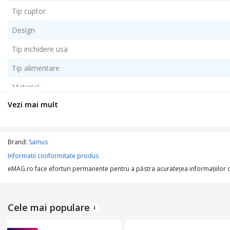
Tip cuptor
Design
Tip inchidere usa
Tip alimentare
Material
Vezi mai mult
Material interior
Material usa
Brand:
Samus
Tip panou de comanda
Informatii conformitate produs
Deschidere usa
eMAG.ro face eforturi permanente pentru a păstra acurateţea informaţiilor din
Accesorii incluse
Cele mai populare
Culoare