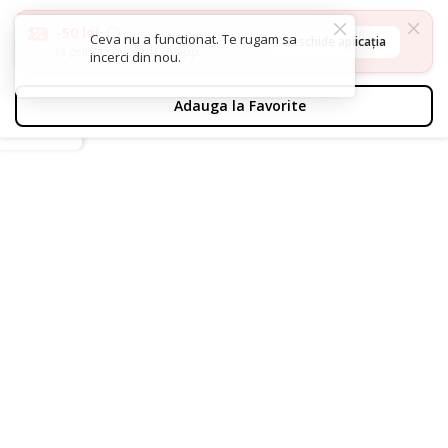
-50 lei
Deschide aplicația
la prima comandă în app
inapoi
Incorporabile
Cuptoare incorporabile
Cuptoare incorpo