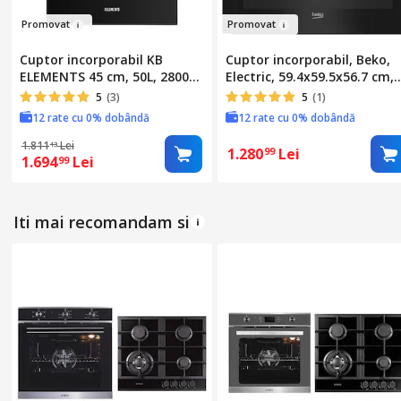
Promo
vat
Prom
ovat
Cuptor incorporabil KB
Cuptor incorporabil, Beko,
ELEMENTS 45 cm, 50L, 2800W,
Electric, 59.4x59.5x56.7 cm,
9 functii, convectie, Aqua
Negru
5
(3)
5
(1)
Clean, control digital, clasa
12 rate cu 0% dobândă
12 rate cu 0% dobândă
A+
1.811
Lei
13
1.280
Lei
99
1.694
Lei
99
Iti mai recomandam si