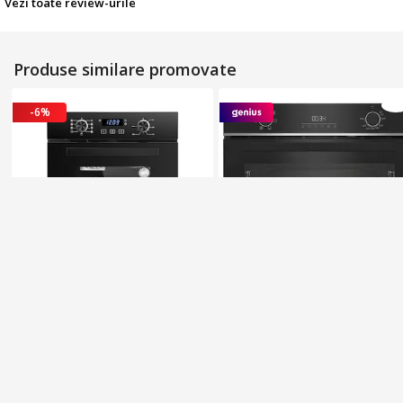
Vezi toate review-urile
Produse similare promovate
-6%
Promova
t
Promov
a
t
Cuptor incorporabil KB
Cuptor incorporabil, Beko,
ELEMENTS 45 cm, 50L, 2800W,
Electric, 59.4x59.5x56.7 cm,
9 functii, convectie, Aqua
Negru
5
(3)
5
(1)
Clean, control digital, clasa
12 rate cu 0% dobândă
12 rate cu 0% dobândă
A+