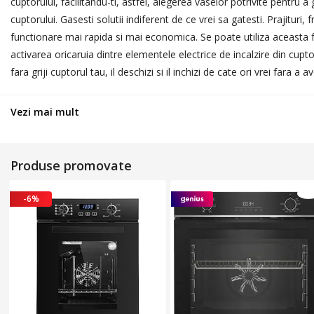
cuptorului, facilitandu-ti, astfel, alegerea vaselor potrivite pentru 
cuptorului. Gasesti solutii indiferent de ce vrei sa gatesti. Prajitu
functionare mai rapida si mai economica. Se poate utiliza aceasta func
activarea oricaruia dintre elementele electrice de incalzire din cupt
fara griji cuptorul tau, il deschizi si il inchizi de cate ori vrei fa
mancarea este gata, cuptorul va emite un semnal sonor pentru a te a
aceasta te ajuta sa transformi gatitul intr-o adevarata placere. Gate
Vezi mai mult
flacara printr-o simpla rotire de buton! Arzator WOK Pentru pasionat
ofera usurinta sporita in curatare. Vei avea rezultate perfecte cu mi
butelie.
Produse promovate
-6%