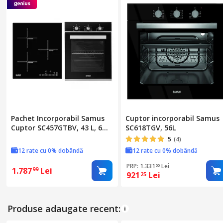
CARACTERISTICI TEHNICE
Clasa eficienta energetica
Putere
Capacitate
Temperatura maxima
Pachet Incorporabil Samus
Cuptor incorporabil Samus
Cuptor SC457GTBV, 43 L, 6
SC618TGV, 56L
FUNCTII SI ACCESORII
Functii, Latime 43 cm + Plita
5
(4)
cu inductie PSI-43BG1, 3 zone
Functii de gatire
12 rate cu 0% dobândă
12 rate cu 0% dobândă
de gatit, Sticla ceramica
PRP: 1.331
Lei
00
1.787
Lei
99
921
Lei
25
Functii
Produse adaugate recent: