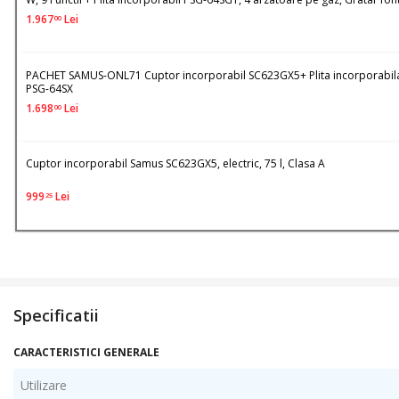
Sticla neagra
1.967
Lei
00
PACHET SAMUS-ONL71 Cuptor incorporabil SC623GX5+ Plita incorporabil
PSG-64SX
1.698
Lei
00
Cuptor incorporabil Samus SC623GX5, electric, 75 l, Clasa A
999
Lei
25
Specificatii
CARACTERISTICI GENERALE
Utilizare