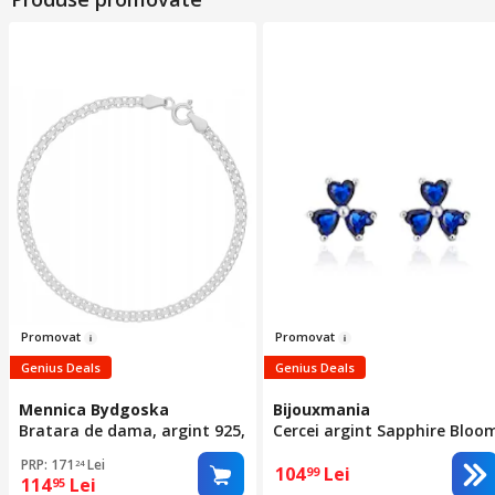
Pr
omov
at
Pr
om
ovat
Genius Deals
Genius Deals
Mennica Bydgoska
Bijouxmania
Bratara de dama, argint 925,
Cercei argint Sapphire Bloo
18 cm
0.7 cm
PRP: 171
Lei
24
104
Lei
99
114
Lei
95