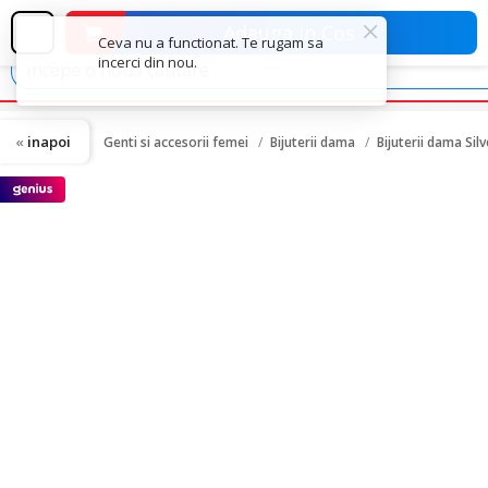
Adauga in Cos
inapoi
Genti si accesorii femei
Bijuterii dama
Bijuterii dama Sil