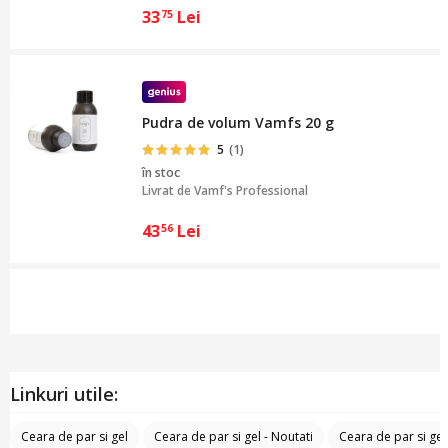
33
Lei
75
Pudra de volum Vamfs 20 g
5
(1)
în stoc
Livrat de
Vamf's Professional
43
Lei
56
Linkuri utile:
Ceara de par si gel
Ceara de par si gel - Noutati
Ceara de par si ge