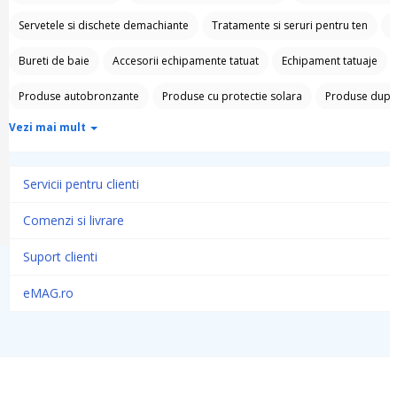
Servetele si dischete demachiante
Tratamente si seruri pentru ten
U
Bureti de baie
Accesorii echipamente tatuat
Echipament tatuaje
Produse autobronzante
Produse cu protectie solara
Produse dupa 
Vezi mai mult
Servicii pentru clienti
Comenzi si livrare
Suport clienti
eMAG.ro