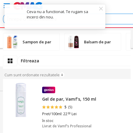
Ceva nu a functionat. Te rugam sa
incerci din nou.
Sampon de par
Balsam de par
Filtreaza
Cum sunt ordonate rezultatele
Gel de par, Vamf’s, 150 ml
5
(5)
Pret/100ml: 22
Lei
50
în stoc
Livrat de
Vamf's Professional