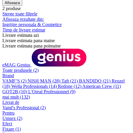
Afiseaza
2 produse
Sterge toate filtrele
Afiseaza rezultate din:
Ingrijire personala & Cosmetice
Timp de livrare estimat
Livrare estimata azi
Livrare estimata pana maine
Livrare estimata pana poimaine
eMAG Genius
Toate produsele
(2)
Brand
VAMF’S
(2)
NISH MAN
(28)
Taft
(21)
BANDIDO
(21)
Reuzel
(18)
Wella Professionals
(14)
Redone
(12)
American Crew
(11)
GOT2B
(10)
L'Oreal Professionnel
(9)
mai mult (132)
Livrat de
Vamf's Professional
(2)
Pentru
Unisex
(2)
Efect
Fixare
(1)