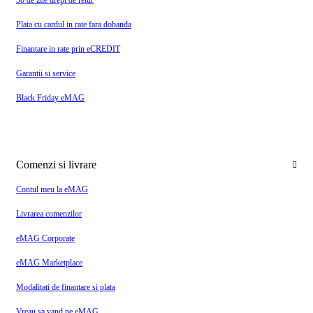
Plata cu cardul in rate fara dobanda
Finantare in rate prin eCREDIT
Garantii si service
Black Friday eMAG
Comenzi si livrare
Contul meu la eMAG
Livrarea comenzilor
eMAG Corporate
eMAG Marketplace
Modalitati de finantare si plata
Vreau sa vand pe eMAG