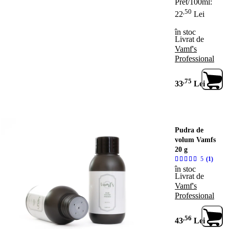
Pret/100ml:
50
,
22
Lei
în stoc
Livrat de
Vamf's
Professional
75
,
33
Lei
Pudra de
volum Vamfs
20 g
5
(1)
în stoc
Livrat de
Vamf's
Professional
56
,
43
Lei