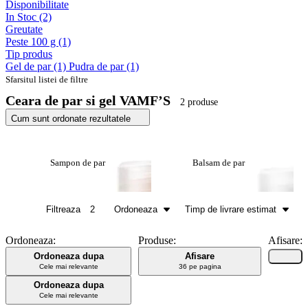
Disponibilitate
In Stoc
(2)
Greutate
Peste 100 g
(1)
Tip produs
Gel de par
(1)
Pudra de par
(1)
Sfarsitul listei de filtre
Ceara de par si gel VAMF’S
2 produse
Cum sunt ordonate rezultatele
Sampon de par
Balsam de par
Filtreaza
2
Ordoneaza
Timp de livrare estimat
Ordoneaza:
Produse:
Afisare:
Ordoneaza dupa
Afisare
Cele mai relevante
36 pe pagina
Ordoneaza dupa
Cele mai relevante