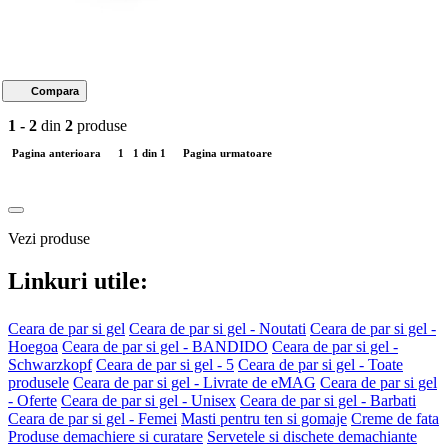
Compara
1 - 2
din
2
produse
Pagina anterioara
1
1 din 1
Pagina urmatoare
Vezi produse
Linkuri utile:
Ceara de par si gel
Ceara de par si gel - Noutati
Ceara de par si gel -
Hoegoa
Ceara de par si gel - BANDIDO
Ceara de par si gel -
Schwarzkopf
Ceara de par si gel - 5
Ceara de par si gel - Toate
produsele
Ceara de par si gel - Livrate de eMAG
Ceara de par si gel
- Oferte
Ceara de par si gel - Unisex
Ceara de par si gel - Barbati
Ceara de par si gel - Femei
Masti pentru ten si gomaje
Creme de fata
Produse demachiere si curatare
Servetele si dischete demachiante