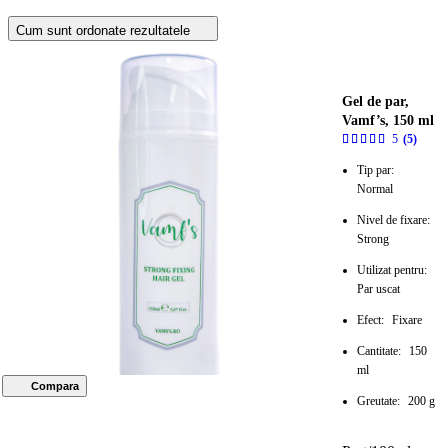
Cum sunt ordonate rezultatele
Gel de par,
Vamf’s, 150 ml
5
(5)
Tip par:
Normal
Nivel de fixare:
Strong
Utilizat pentru:
Par uscat
Efect:
Fixare
Cantitate:
150
ml
Compara
Greutate:
200 g