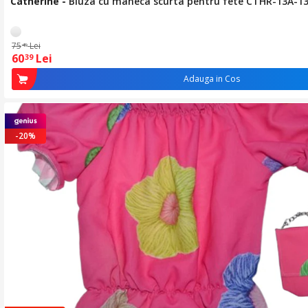
Catherine
-
Bluza cu maneca scurta pentru fete CTHR-13A-13
75
Lei
49
60
Lei
39
Adauga in Cos
-20%