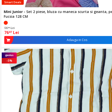
Smart Deals
Mini Junior
-
Set 2 piese, bluza cu maneca scurta si geanta, p
Fucsia 128 CM
96
Lei
09
76
Lei
87
Adauga in Cos
-5%