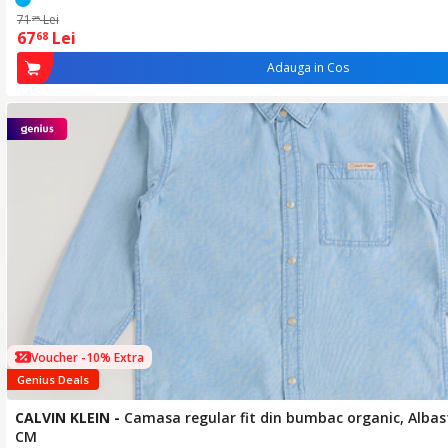
71
Lei
25
67
Lei
68
Adauga in Cos
Voucher -10% Extra
Genius Deals
CALVIN KLEIN
-
Camasa regular fit din bumbac organic, Albast
CM