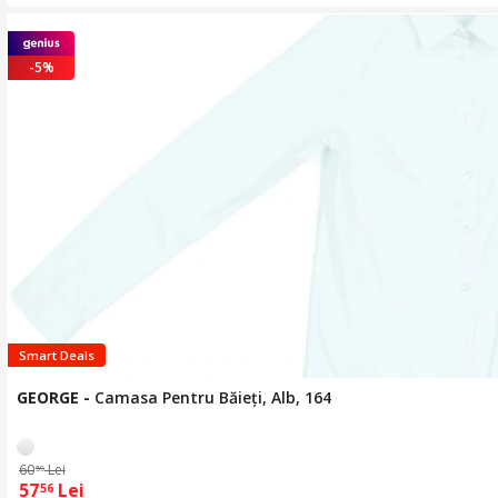
-5%
Smart Deals
GEORGE
-
Camasa Pentru Băieți, Alb, 164
60
Lei
59
57
Lei
56