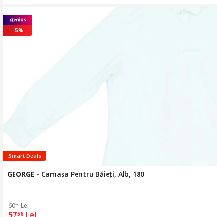
-5%
Smart Deals
GEORGE
-
Camasa Pentru Băieți, Alb, 180
60
Lei
59
57
Lei
56