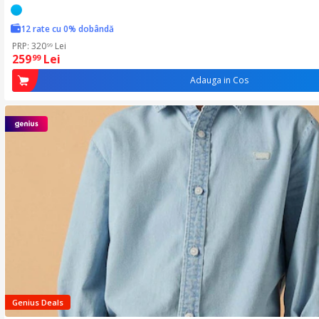
12 rate cu 0% dobândă
PRP: 320
Lei
99
259
Lei
99
Adauga in Cos
Genius Deals