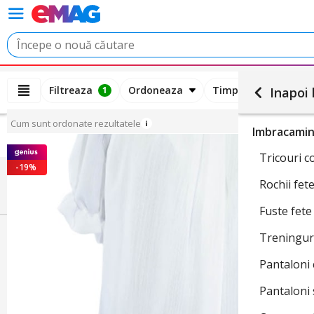
Filtreaza
Ordoneaza
Timp de livrare esti
1
Inapoi l
Cum sunt ordonate rezultatele
Imbracamin
Tricouri c
-19%
Rochii fet
Fuste fet
Treninguri
Pantaloni 
Pantaloni 