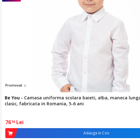
Pr
om
ovat
Be You
-
Camasa uniforma scolara baieti, alba, maneca lunga,
clasic, fabricata in Romania, 5-6 ani
76
Lei
16
Adauga in Cos