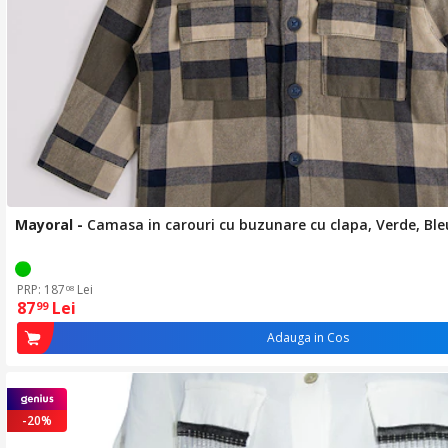
Mayoral
-
Camasa in carouri cu buzunare cu clapa, Verde, Bl
PRP: 187
Lei
08
87
Lei
99
Adauga in Cos
-20%