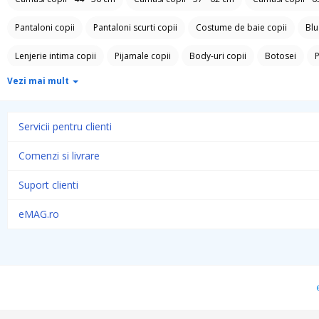
Pantaloni copii
Pantaloni scurti copii
Costume de baie copii
Blu
Lenjerie intima copii
Pijamale copii
Body-uri copii
Botosei
P
Vezi mai mult
Sepci si caciuli copii
Sosete si dresuri copii
Ochelari de soare copii
Manusi copii
Hainute botez
Trusouri si accesorii Botez
Botosei 
Servicii pentru clienti
Comenzi si livrare
Suport clienti
eMAG.ro