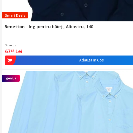
Smart Deals
Benetton
-
Ing pentru băieți, Albastru, 140
71
Lei
25
67
Lei
68
Adauga in Cos