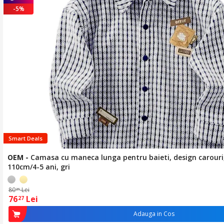
-5%
Smart Deals
OEM
-
Camasa cu maneca lunga pentru baieti, design carour
110cm/4-5 ani, gri
80
Lei
29
76
Lei
27
Adauga in Cos