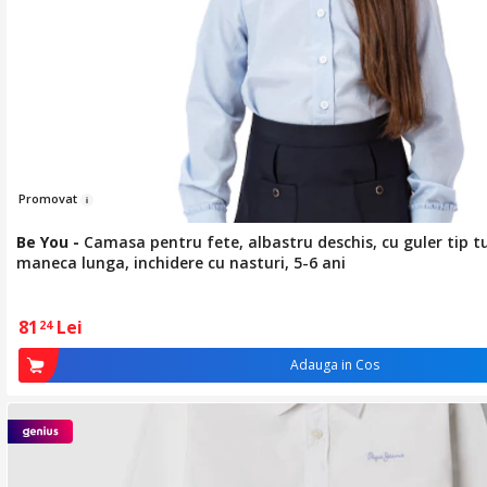
Promov
at
Be You
-
Camasa pentru fete, albastru deschis, cu guler tip tu
maneca lunga, inchidere cu nasturi, 5-6 ani
81
Lei
24
Adauga in Cos