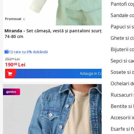
Pantofi co
Sandale c
Pr
omov
at
Papuci si s
Miranda
-
Set cămașă, vestă și pantaloni scurți, verde cu alb,
74-80 cm
Ghete si c
Bijuterii c
12 rate cu 0% dobândă
250
Lei
00
Sepci si ca
190
Lei
00
Sosete si 
Adauga in Cos
Ochelari d
Rucsacuri 
Bentite si
Accesorii 
Esarfe si f