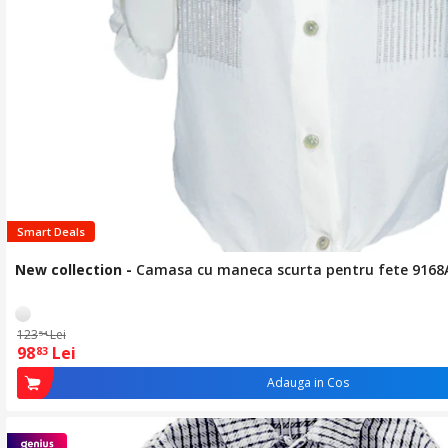
Smart Deals
New collection
-
Camasa cu maneca scurta pentru fete 9168A
123
Lei
54
98
Lei
83
Adauga in Cos