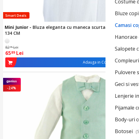
Costume d
Bluze copi
Smart Deals
Camasi co
Mini Junior
-
Bluza eleganta cu maneca scurta pentru fete 30
134 CM
Hanorace 
82
Lei
36
Salopete c
65
Lei
89
Compleuri
Adauga in Cos
Pulovere s
Geci si ves
-24%
Lenjerie i
Pijamale c
Body-uri c
Botosei
(