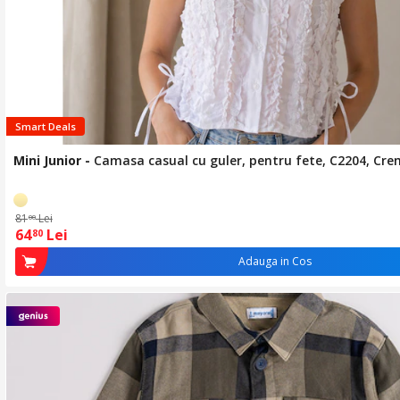
Smart Deals
Mini Junior
-
Camasa casual cu guler, pentru fete, C2204, Cr
81
Lei
00
64
Lei
80
Adauga in Cos