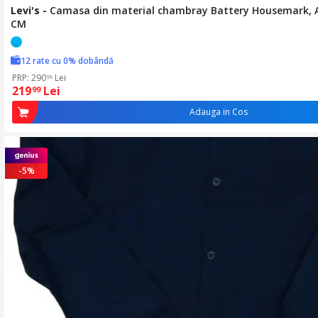
Levi's
-
Camasa din material chambray Battery Housemark, Al
CM
12 rate cu 0% dobândă
PRP: 290
Lei
99
219
Lei
99
Adauga in Cos
-5%