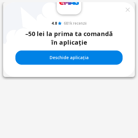
4.8
681k recenzii
–50 lei la prima ta comandă
în aplicație
Deschide aplicația