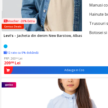
Manusi co
Hainute b
Voucher -20% Extra
Trusouri s
Genius Deals
Botosei si
Levi's
-
Jacheta din denim New Barstow, Albastru deschis, 92
12 rate cu 0% dobândă
PRP: 263
Lei
99
209
Lei
99
Adauga in Cos