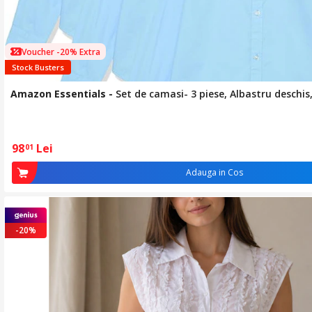
Voucher -20% Extra
Stock Busters
Amazon Essentials
-
Set de camasi- 3 piese, Albastru deschis,
98
Lei
01
Adauga in Cos
-20%