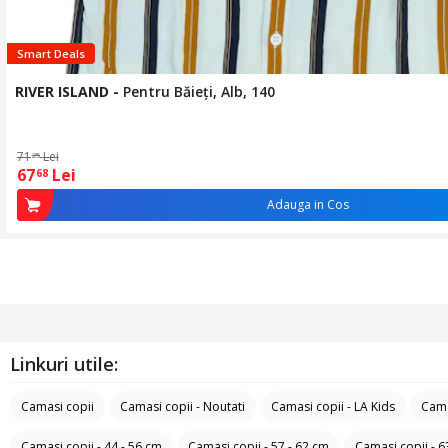
Smart Deals
RIVER ISLAND
-
Pentru Băieți, Alb, 140
71
Lei
25
67
Lei
68
Adauga in Cos
Linkuri utile:
Camasi copii
Camasi copii - Noutati
Camasi copii - LA Kids
Cama
Camasi copii - 44 - 56 cm
Camasi copii - 57 - 62 cm
Camasi copii - 6