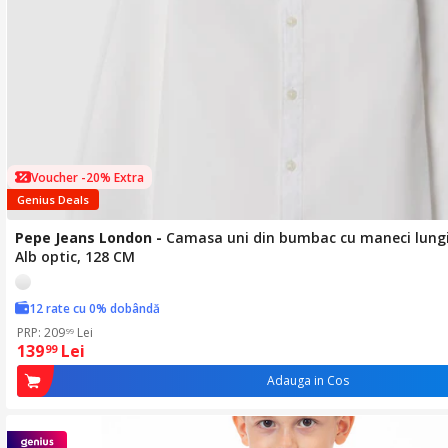
Voucher -20% Extra
Genius Deals
Pepe Jeans London
-
Camasa uni din bumbac cu maneci lungi,
Alb optic, 128 CM
12 rate cu 0% dobândă
PRP: 209
Lei
99
139
Lei
99
Adauga in Cos