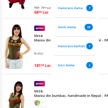
Hanorace dama
PRP: 79
Lei
7
00
68
Lei
60
Genti dama
28
Ucca
Maiou din bumbac, handmade in Nepal - 
Hanorace barbati
1
în stoc
181
Lei
Geci dama
2
50
Ucca
Maiou din bumbac, handmade in Nepal - PAR