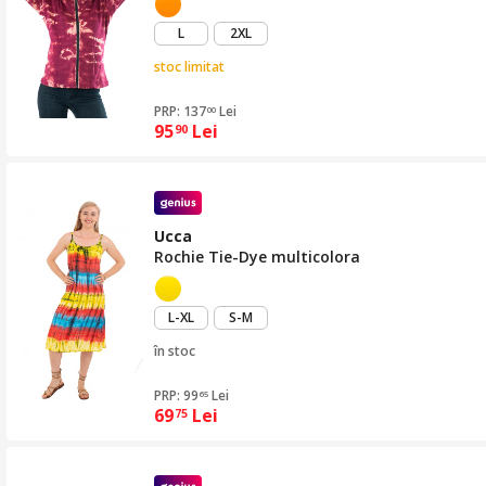
L
2XL
stoc limitat
PRP: 137
Lei
00
95
Lei
90
Ucca
Rochie Tie-Dye multicolora
L-XL
S-M
în stoc
PRP: 99
Lei
65
69
Lei
75