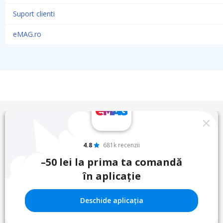
Suport clienti
eMAG.ro
4.8
681k recenzii
–50 lei la prima ta comandă
în aplicație
Deschide aplicația