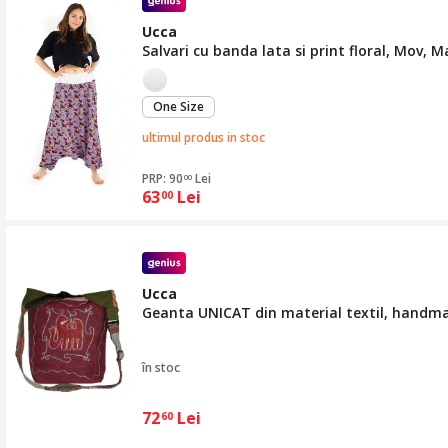
Ucca
Salvari cu banda lata si print floral, Mov, 
One Size
ultimul produs in stoc
PRP: 90
Lei
00
63
Lei
00
Ucca
Geanta UNICAT din material textil, handm
în stoc
72
Lei
60