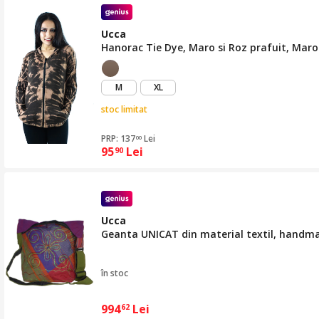
Ucca
Hanorac Tie Dye, Maro si Roz prafuit, Maro
M
XL
stoc limitat
PRP: 137
Lei
00
95
Lei
90
Ucca
Geanta UNICAT din material textil, handm
în stoc
994
Lei
62