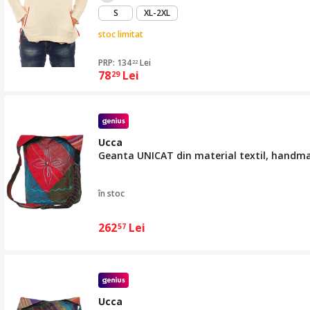
S
XL-2XL
stoc limitat
PRP: 134
Lei
22
78
Lei
29
Ucca
Geanta UNICAT din material textil, handm
în stoc
262
Lei
57
Ucca