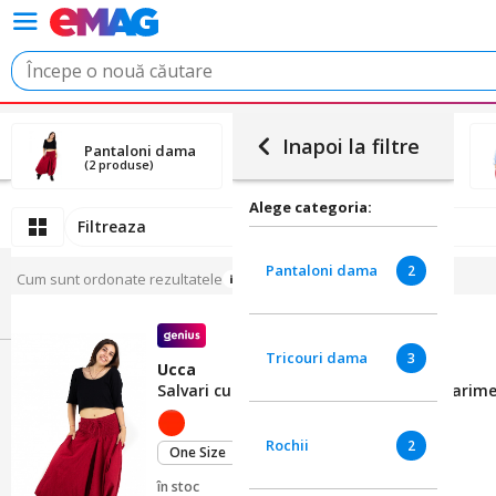
Inapoi la filtre
Pantaloni dama
Tricouri dama
(2 produse)
(3 produse)
Alege categoria:
Filtreaza
Pantaloni dama
2
Cum sunt ordonate rezultatele
Tricouri dama
3
Ucca
Salvari cu banda lata si print, Rosu, Marim
Rochii
2
One Size
în stoc