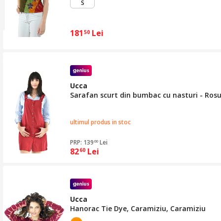
S
181
Lei
50
Ucca
Sarafan scurt din bumbac cu nasturi - Rosu
ultimul produs in stoc
PRP: 139
Lei
00
82
Lei
60
Ucca
Hanorac Tie Dye, Caramiziu, Caramiziu