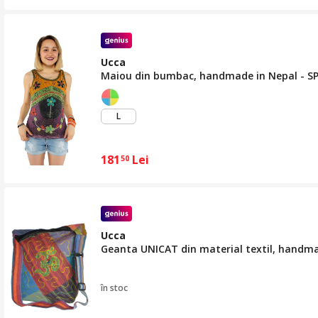
Ucca
Maiou din bumbac, handmade in Nepal - SPIC
L
181
Lei
50
Ucca
Geanta UNICAT din material textil, handm
în stoc