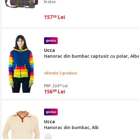
în stoc
157
Lei
30
Ucca
Hanorac din bumbac captusit cu polar, Alba
ultimele 3 produse
PRP: 224
Lei
00
156
Lei
80
Ucca
Hanorac din bumbac, Alb