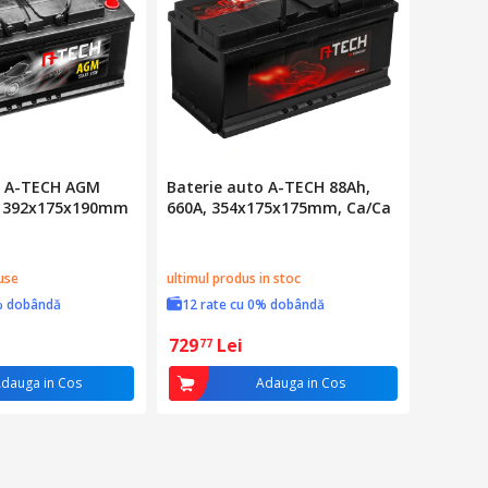
o A-TECH AGM
Baterie auto A-TECH 88Ah,
, 392x175x190mm
660A, 354x175x175mm, Ca/Ca
use
ultimul produs in stoc
% dobândă
12 rate cu 0% dobândă
729
Lei
77
dauga in Cos
Adauga in Cos