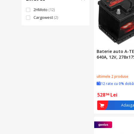
2HMoto
(12)
Cargowest
(2)
Baterie auto A-T
640A, 12V, 278x
ultimele 2 produse
12 rate cu 0% dob
528
Lei
94
Adauga