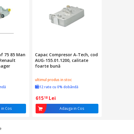
af 75 85 Man
Capac Compresor A-Tech, cod
 Renault
AUG-155.01.1200, calitate
nager
foarte bună
ultimul produs in stoc
ândă
12 rate cu 0% dobândă
615
Lei
18
 in Cos
Adauga in Cos
e