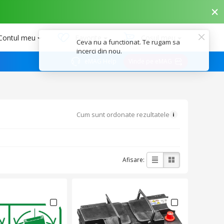
Contul meu
Favorite
Coșul meu
Ceva nu a functionat. Te rugam sa
incerci din nou.
eMAG Help
Vinde pe eMAG
Cum sunt ordonate rezultatele
Afisare: