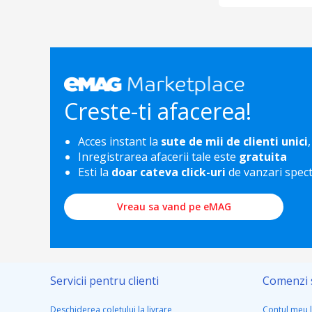
Creste-ti afacerea!
Acces instant la
sute de mii de clienti unici
,
Inregistrarea afacerii tale este
gratuita
Esti la
doar cateva click-uri
de vanzari spec
Vreau sa vand pe eMAG
Servicii pentru clienti
Comenzi s
Deschiderea coletului la livrare
Contul meu 