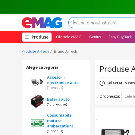
(deschide
Produse
Ofertele eMAG
Genius
Easy BuyBack
megameniul)
Produse A-Tech
Brand A-Tech
Produse 
Alege categoria:
Accesorii
electronice auto
Selectați o cat
(1 produs)
Ordoneaza:
Cele m
Baterii auto
(10 produse)
Consumabile
moto si
ambarcatiuni
(1 produs)