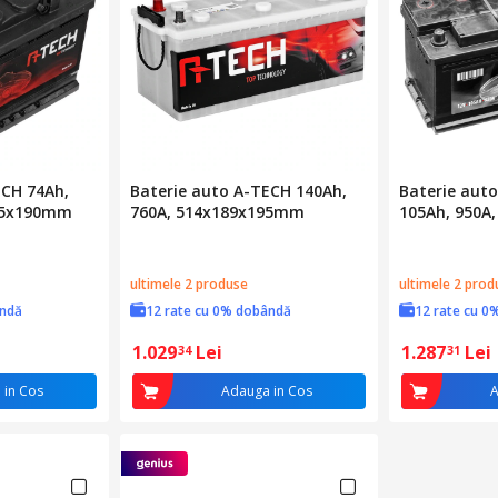
ECH 74Ah,
Baterie auto A-TECH 140Ah,
Baterie aut
175x190mm
760A, 514x189x195mm
105Ah, 950A
ultimele 2 produse
ultimele 2 prod
ândă
12 rate cu 0% dobândă
12 rate cu 0
1.029
Lei
1.287
Lei
34
31
 in Cos
Adauga in Cos
A