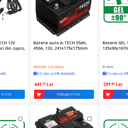
ECH 12V
Baterie auto A-TECH 55Ah,
Baterie GEL 
ri din cupru,
450A, 12V, 241x175x175mm
135x90x167
ultimele 2 produse
în stoc
ândă
12 rate cu 0% dobândă
12 rate cu 0
441
Lei
291
Lei
74
46
 in Cos
Adauga in Cos
A