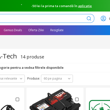
-50 lei la prima ta comandă în
aplicație
Caută
Genius Deals
Oferta Zilei
Resigilate
A-Tech
14 produse
egorie pentru a vedea filtrele disponibile
Produse:
ai relevante
60 pe pagina