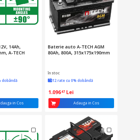
12V, 14Ah,
Baterie auto A-TECH AGM
mm, A-TECH
80Ah, 800A, 315x175x190mm
în stoc
% dobândă
12 rate cu 0% dobândă
1.096
Lei
47
dauga in Cos
Adauga in Cos