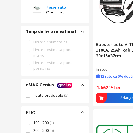
Piese auto
(2 produse)
Timp de livrare estimat
Livrare estimata azi
Booster auto A-T
Livrare estimata pana
3100A, 25Ah, cablu
maine
30x15x37cm
Livrare estimata pana
poimaine
în stoc
12 rate cu 0% dob
eMAG Genius
1.662
Lei
54
Toate produsele
(2)
Adauga
Pret
100 - 200
(1)
200 - 500
(5)