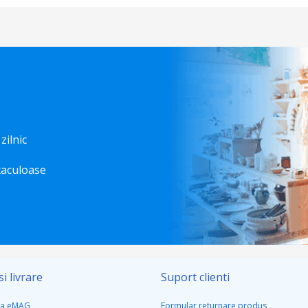
 zilnic
taculoase
i livrare
Suport clienti
la eMAG
Formular returnare produs