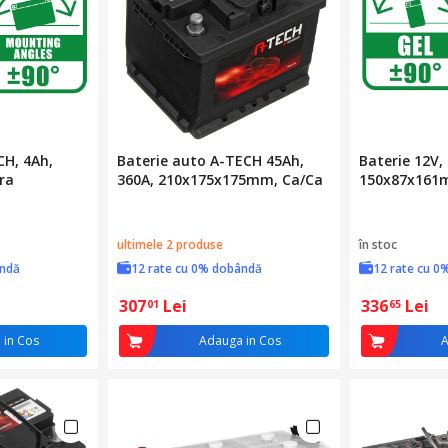
CH, 4Ah,
Baterie auto A-TECH 45Ah,
Baterie 12V,
ra
360A, 210x175x175mm, Ca/Ca
150x87x161
ultimele 2 produse
în stoc
ândă
12 rate cu 0% dobândă
12 rate cu 0
307
Lei
336
Lei
01
65
 in Cos
Adauga in Cos
A