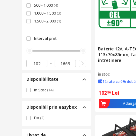
500 - 1.000
(4)
1.000 - 1.500
(3)
1.500 - 2.000
(1)
Interval pret
Baterie 12V, A-TE
113x70x85mm, fa
intretinere
în stoc
Disponibilitate
12 rate cu 0% dob
In Stoc
(14)
102
Lei
96
Adauga
Disponibil prin easybox
Da
(2)
Livrat de