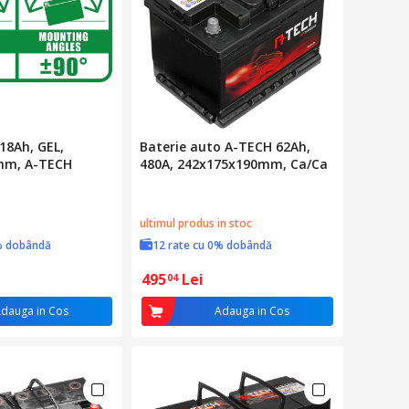
 18Ah, GEL,
Baterie auto A-TECH 62Ah,
mm, A-TECH
480A, 242x175x190mm, Ca/Ca
ultimul produs in stoc
% dobândă
12 rate cu 0% dobândă
495
Lei
04
dauga in Cos
Adauga in Cos