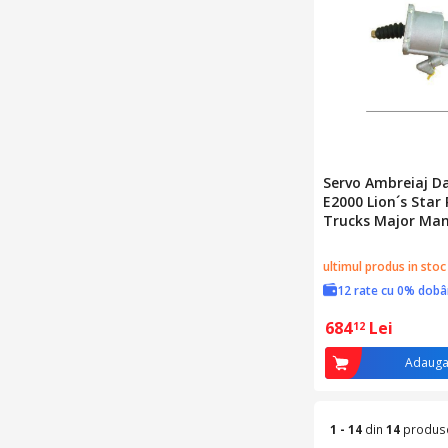
Servo Ambreiaj D
E2000 Lion´s Star
Trucks Major Ma
ultimul produs in stoc
12 rate cu 0% dob
684
Lei
12
Adauga
1 - 14
din
14
produs