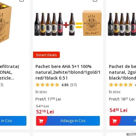
Smart Deals
efiltrata(
Pachet bere AHA 5+1 100%
Pachet de be
ONAL,
natural,2white/1blond/1gold/1
natural, 2go
sticle
red/1black 0.5 l
black/1blond
k 6 sticle,
7)
4.86
(57)
în stoc
în stoc
Pret/l: 17
Lei
Pret/l: 18
Lei
39
31
54
Lei
93
54
Lei
93
52
Lei
18
 in Cos
Adauga in Cos
A