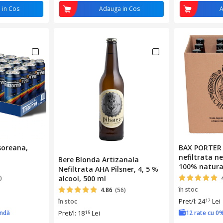
 in Cos
Adauga in Cos
A
soreana,
BAX PORTER 
nefiltrata n
Bere Blonda Artizanala
100% natura
Nefiltrata AHA Pilsner, 4, 5 %
)
alcool, 500 ml
în stoc
4.86
(56)
Pret/l: 24
Lei
în stoc
17
ândă
Pret/l: 18
Lei
12 rate cu 0
15