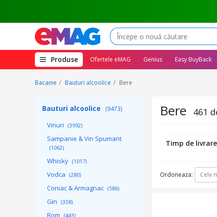
(deschide
Produse
Ofertele eMAG
Genius
Easy BuyBack
megameniul)
Bacanie
Bauturi alcoolice
Bere
Bere
Bauturi alcoolice
(9473)
461 d
Vinuri
(3992)
Sampanie & Vin Spumant
Timp de livrar
(1062)
Whisky
(1017)
Vodca
Ordoneaza:
Cele m
(280)
Coniac & Armagnac
(586)
Gin
(338)
Rom
(443)