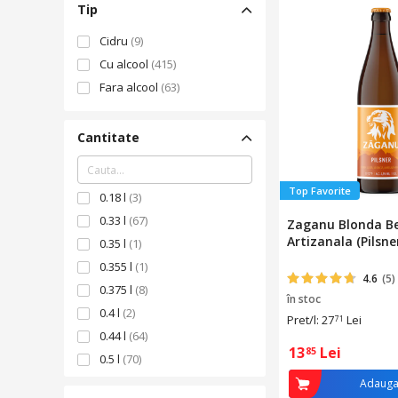
Tip
Cidru
(9)
Cu alcool
(415)
Fara alcool
(63)
Cantitate
Top Favorite
0.18 l
(3)
0.33 l
(67)
Zaganu Blonda B
Artizanala (Pilsner
0.35 l
(1)
0.355 l
(1)
4.6
(5)
0.375 l
(8)
în stoc
0.4 l
(2)
Pret/l: 27
Lei
71
0.44 l
(64)
13
Lei
85
0.5 l
(70)
0.66 l
(1)
Adauga