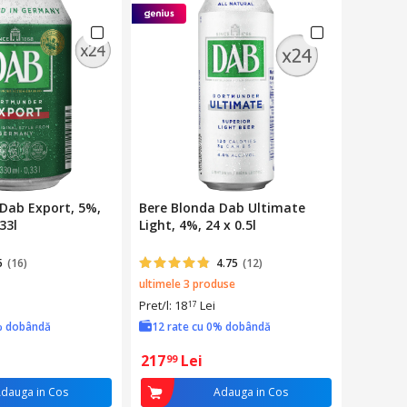
Dab Export, 5%,
Bere Blonda Dab Ultimate
33l
Light, 4%, 24 x 0.5l
5
(16)
4.75
(12)
ultimele 3 produse
Pret/l: 18
Lei
17
% dobândă
12 rate cu 0% dobândă
217
Lei
99
dauga in Cos
Adauga in Cos