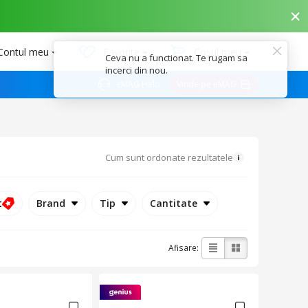
Contul meu
Favorite
Coșul meu
eMAG Help
Vinde pe eMAG
Cum sunt ordonate rezultatele
t
Brand
Tip
Cantitate
Afisare: