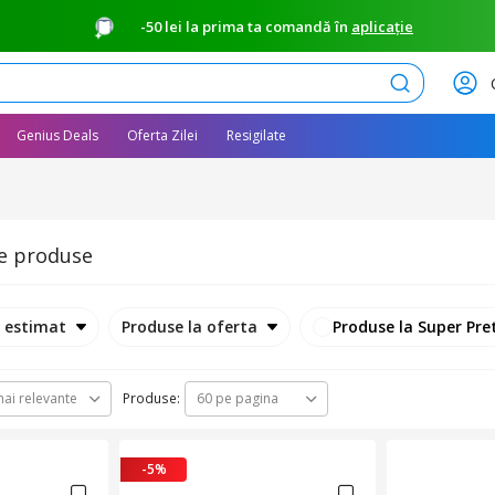
-50 lei la prima ta comandă în
aplicație
Caută
Genius Deals
Oferta Zilei
Resigilate
e produse
e estimat
Produse la oferta
Produse la Super Pre
Produse:
ai relevante
60 pe pagina
-5%