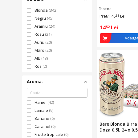
în stoc
Blonda
(342)
Pret/l: 45
Lei
38
Negru
(45)
Aramiu
(24)
14
Lei
52
Rosu
(21)
Adauga
Auriu
(20)
Maro
(20)
Alb
(13)
Roz
(2)
Albastru
(1)
Aroma:
Portocaliu
(1)
Hamei
(42)
Lamaie
(9)
Banane
(6)
Bere Blonda Birra
Caramel
(6)
Doza 0.5l, 24 x 0.5
Fructe tropicale
(6)