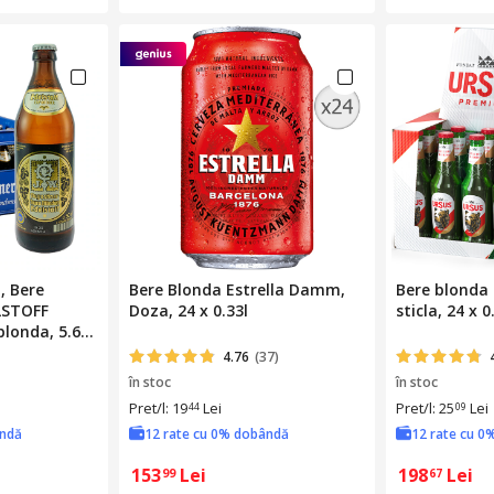
, Bere
Bere Blonda Estrella Damm,
Bere blonda
LSTOFF
Doza, 24 x 0.33l
sticla, 24 x 0
londa, 5.6
x 20 buc
4.76
(37)
în stoc
în stoc
Pret/l: 19
Lei
Pret/l: 25
Lei
44
09
ândă
12 rate cu 0% dobândă
12 rate cu 0
153
Lei
198
Lei
99
67