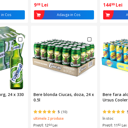
9
Lei
144
Lei
08
99
 in Cos
Adauga in Cos
A
rg, 24 x 330
Bere blonda Ciucas, doza, 24 x
Bere fara al
0.5l
Ursus Cooler,
5
(10)
ultimele 2 produse
în stoc
Pret/l: 12
Lei
Pret/l: 11
Lei
64
82