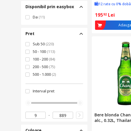
12 rate cu 0% dob
Disponibil prin easybox
195
Lei
92
Da
(11)
Adauga
Pret
Sub 50
(220)
50 - 100
(113)
100 - 200
(84)
200 - 500
(75)
500 - 1.000
(2)
Interval pret
Bere blonda Chang
alc., 0.32L, Thail
Culoare