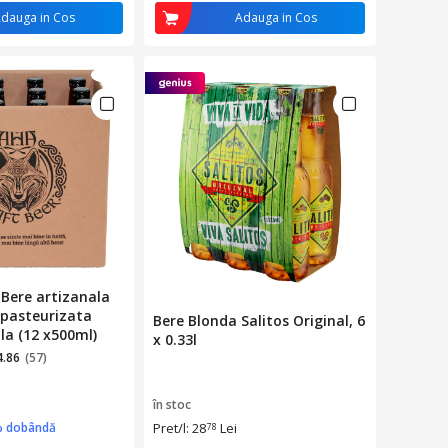
dauga in Cos
Adauga in Cos
Bere artizanala
epasteurizata
Bere Blonda Salitos Original, 6
la (12 x500ml)
x 0.33l
4.86
(57)
în stoc
% dobândă
Pret/l: 28
Lei
78