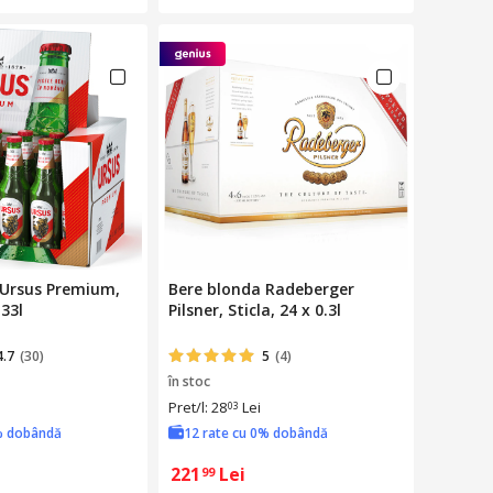
 Ursus Premium,
Bere blonda Radeberger
.33l
Pilsner, Sticla, 24 x 0.3l
4.7
(30)
5
(4)
în stoc
Pret/l: 28
Lei
03
% dobândă
12 rate cu 0% dobândă
221
Lei
99