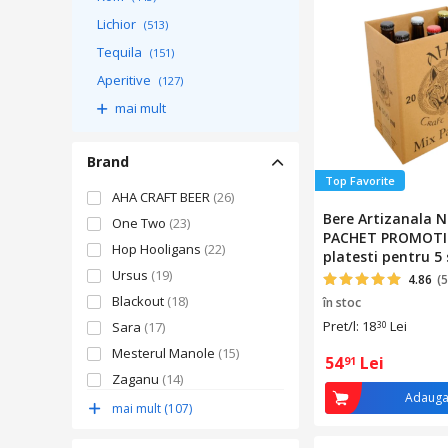
Lichior
(513)
Tequila
(151)
Aperitive
(127)
mai mult
Brand
Top Favorite
AHA CRAFT BEER
(26)
Bere Artizanala N
One Two
(23)
PACHET PROMOTI
Hop Hooligans
(22)
platesti pentru 5 
Ursus
(19)
primesti 6) Mix Pac
4.86
(5
6x500ml
Blackout
(18)
în stoc
Pret/l: 18
Lei
Sara
(17)
30
Mesterul Manole
(15)
54
Lei
91
Zaganu
(14)
Adauga
Heineken
(13)
mai mult (107)
One Beer Later
(11)