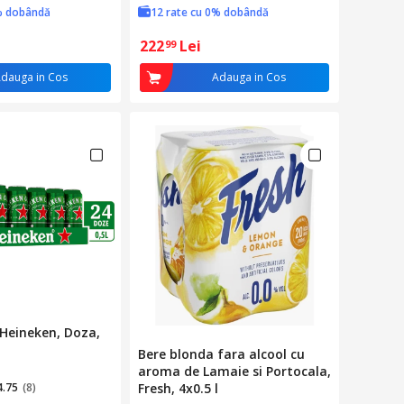
% dobândă
12 rate cu 0% dobândă
222
Lei
99
dauga in Cos
Adauga in Cos
Heineken, Doza,
Bere blonda fara alcool cu
aroma de Lamaie si Portocala,
4.75
(8)
Fresh, 4x0.5 l