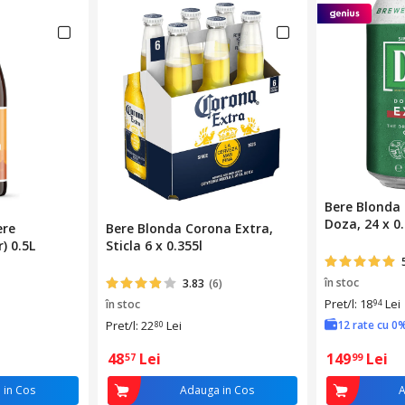
Bere Blonda 
Doza, 24 x 0.
ere
Bere Blonda Corona Extra,
) 0.5L
Sticla 6 x 0.355l
în stoc
3.83
(6)
Pret/l: 18
Lei
în stoc
94
Pret/l: 22
Lei
12 rate cu 0
80
48
Lei
149
Lei
57
99
 in Cos
Adauga in Cos
A