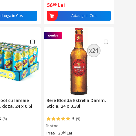
56
Lei
99
dauga in Cos
Adauga in Cos
cool cu lamaie
Bere Blonda Estrella Damm,
 doza, 24 x 0.5l
Sticla, 24 x 0.33l
5
(8)
5
(9)
în stoc
Pret/l: 28
Lei
16