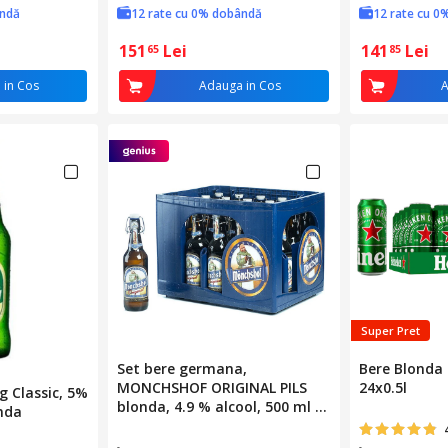
ândă
12 rate cu 0% dobândă
12 rate cu 0
151
Lei
141
Lei
65
85
 in Cos
Adauga in Cos
A
Super Pret
Set bere germana,
Bere Blonda 
MONCHSHOF ORIGINAL PILS
24x0.5l
 Classic, 5%
blonda, 4.9 % alcool, 500 ml x
anda
20 buc