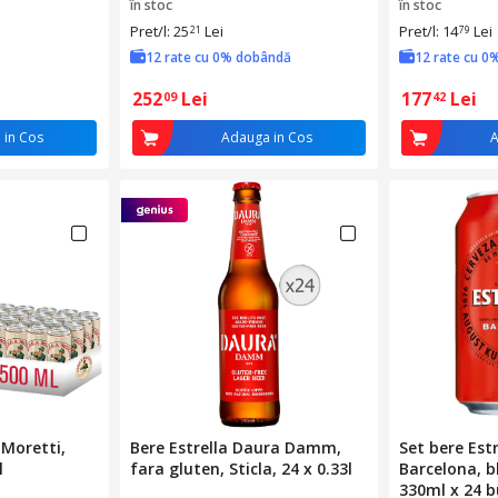
în stoc
în stoc
Pret/l: 25
Lei
Pret/l: 14
Lei
21
79
12 rate cu 0% dobândă
12 rate cu 0
252
Lei
177
Lei
09
42
 in Cos
Adauga in Cos
A
 Moretti,
Bere Estrella Daura Damm,
Set bere Es
l
fara gluten, Sticla, 24 x 0.33l
Barcelona, b
330ml x 24 bu