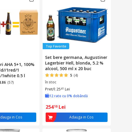
Top Favorite
Set bere germana, Augustiner
Lagerbier Hell, blonda, 5.2 %
ri AHA 5+1, 100%
alcool, 500 ml x 20 buc
ld//1red/1
/1white 0.5 l
5
(4)
în stoc
4.86
(57)
Pret/l: 25
Lei
41
12 rate cu 0% dobândă
254
Lei
10
dauga in Cos
Adauga in Cos