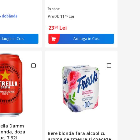
în stoc
% dobândă
Pret/l: 11
Lei
75
23
Lei
50
dauga in Cos
Adauga in Cos
trella Damm
londa, doza
Bere blonda fara alcool cu
c, 7.92l
aroma de zmeura si coacaze