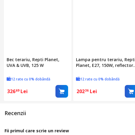
Bec terariu, Repti Planet,
Lampa pentru terariu, Rept
UVA & UVB, 125 W
Planet, E27, 150W, reflector
aluminiu, negru, 19cm
12 rate cu 0% dobândă
12 rate cu 0% dobândă
326
Lei
202
Lei
69
36
Recenzii
Fii primul care scrie un review