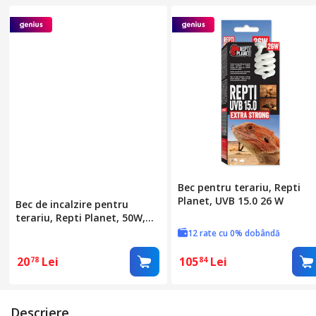
Bec pentru terariu, Repti
Planet, UVB 15.0 26 W
Bec de incalzire pentru
terariu, Repti Planet, 50W,
alb, daylight frosted
12 rate cu 0% dobândă
20
Lei
105
Lei
78
84
Descriere