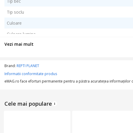
Tip bec
Tip soclu
Culoare
Culoare lumina
Vezi mai mult
Numar bucati
Numar culori
Brand:
REPTI PLANET
Numar surse de iluminare
Informatii conformitate produs
eMAG.ro face eforturi permanente pentru a păstra acurateţea informaţiilor din
CARACTERISTICI TEHNICE
Putere
Cele mai populare
DIMENSIUNI
Lungime