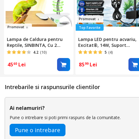
Prom
ovat
Pr
o
movat
Top Favorite
Lampa de Caldura pentru
Lampa LED pentru acvariu,
Reptile, SINBINTA, Cu 2
Excitat®, 14W, Suport
becuri (25W + 50W), Clema
reglabil la 360°, 10 niveluri 
4.2
(10)
5
(4)
pivotanta 360°, Reglare a
ajustare a luminozitatii,
intensitatii, Tropical UVB 3.0,
temporizator 3/9/12h, Cu
45
Lei
85
Lei
60
99
Pentru rezervorul testoasei
adaptor, 26.5 × 18 × 8cm,
Lumina pentru acvariu,
Negru
Fier/ABS, 35x6x4.2cm, Alb
Intrebarile si raspunsurile clientilor
Ai nelamuriri?
Pune o intrebare si poti primi raspuns de la comunitate.
Pune o intrebare