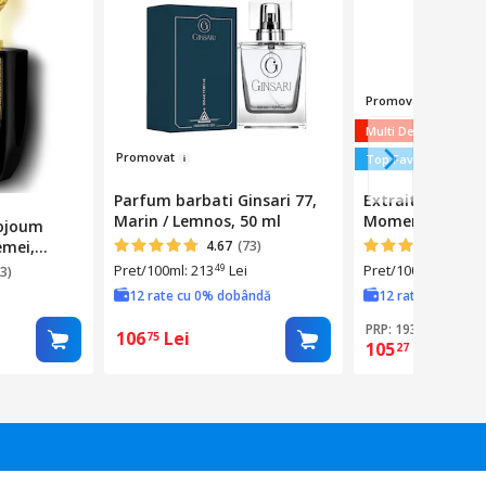
Promov
a
t
Multi Deals
Promova
t
Top Favorite
Parfum barbati Ginsari 77,
Extrait de Parf
Marin / Lemnos, 50 ml
Momento, Riiffs,
ojoum
Lemnos / Condi
emei,
4.67
(73)
4.68
100ml
 100ml
Pret/100ml: 213
Lei
Pret/100ml: 105
L
49
27
3)
12 rate cu 0% dobândă
12 rate cu 0% d
PRP: 193
Lei
18
106
Lei
75
105
Lei
27