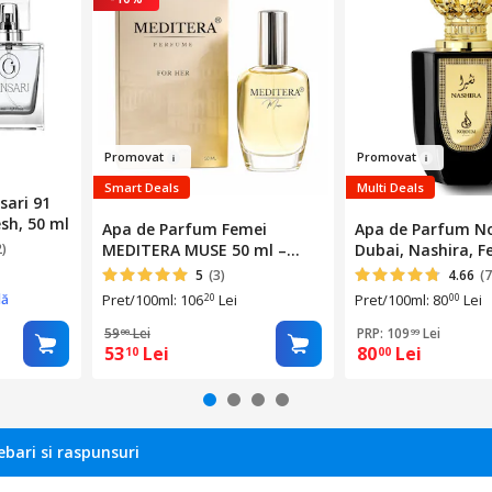
Promo
v
at
Pr
om
ovat
Smart Deals
Multi Deals
sari 91
esh, 50 ml
Apa de Parfum Femei
Apa de Parfum N
2)
MEDITERA MUSE 50 ml –
Dubai, Nashira, F
Parfum Persistent Floral
Gourmand-Floral,
5
(3)
4.66
(7
Oriental cu Vanilie,
dă
Pret/100ml: 106
Lei
Pret/100ml: 80
Lei
20
00
Patchouli si Iasomie
59
Lei
PRP: 109
Lei
00
99
53
Lei
80
Lei
10
00
ebari si raspunsuri