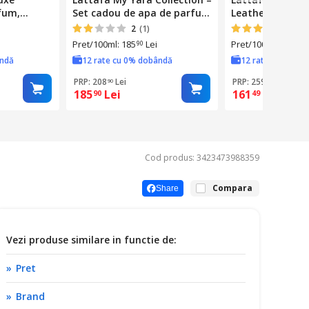
fum,
Set cadou de apa de parfum
Leather Apa De
4 × 25 ml pentru femei (Yara
100ml – Parfum
2
(1)
4.8
(
+ Yara Moi + Yara Tous +
Oriental Lemnos
Pret/100ml: 185
Lei
Pret/100ml: 269
L
90
15
Yara Candy)
de Pie­le si Amba
ândă
12 rate cu 0% dobândă
12 rate cu 0% d
Persistenta Rid
PRP: 208
Lei
PRP: 259
Lei
90
99
185
Lei
161
Lei
90
49
Cod produs: 3423473988359
Compara
Share
Vezi produse similare in functie de:
Pret
Brand