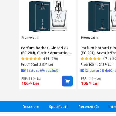
Promov
at
Pr
omov
at
Parfum barbati Ginsari 84
Parfum barbati Gin
(EC 284), Citric / Aromatic, 50
(EC 291), Acvatic/Fr
ml
4.66
(270)
4.71
(19
Pret/100ml: 213
Lei
Pret/100ml: 213
Lei
49
49
12 rate cu 0% dobândă
12 rate cu 0% dobân
PRP: 111
Lei
PRP: 111
Lei
83
83
106
Lei
106
Lei
75
75
Descriere
Specificatii
Recenzii (2)
Intr