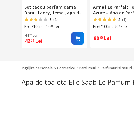
Set cadou parfum dama
Armaf Le Parfait 
Dorall Lancy, femei, apa de
Azure – Apa de Pa
toaleta 100 ml, roll on 10 ml,
pentru Femei 100 m
3
(2)
5
(1)
gel de dus 50 ml, lotiune
Pret/100ml: 42
Lei
Pret/100ml: 90
Lei
00
75
maini si corp 50 ml
44
Lei
22
90
Lei
75
42
Lei
00
Ingrijire personala & Cosmetice
Parfumuri
Parfumuri si seturi
Apa de toaleta Elie Saab Le Parfum 