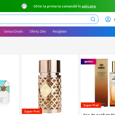
-50 lei la prima ta comandă în
aplicație
Caută
Genius Deals
Oferta Zilei
Resigilate
Super Pret
Super Pret
Apa de parfum N