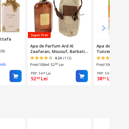
Super Pret
ttafa
Apa de Parfum Ard Al
Apa de Colonie 
238)
Zaafaran, Mousuf, Barbati,
Tuncer Cu Bod
100 ml
Mandarin 400 M
4.24
(112)
4
(3)
ândă
Pret/100ml: 52
Lei
Pret/100ml: 9
Lei
30
50
PRP: 54
Lei
PRP: 54
Lei
89
45
52
Lei
38
Lei
30
01