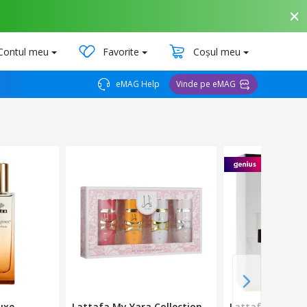
Contul meu
Favorite
Coșul meu
eMAG Help
Vinde pe eMAG
uxe
Lattafa My Yara Collection –
Lattafa Ana Ab