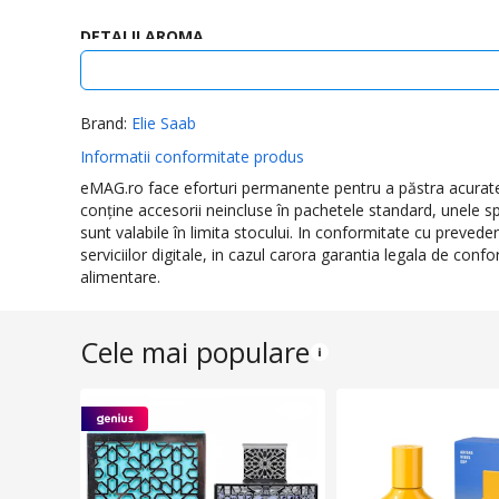
DETALII AROMA
Categorie olfactiva
Brand:
Elie Saab
Note de varf
Informatii conformitate produs
eMAG.ro face eforturi permanente pentru a păstra acurateţe
Note de mijloc
conţine accesorii neincluse în pachetele standard, unele sp
sunt valabile în limita stocului. In conformitate cu preved
serviciilor digitale, in cazul carora garantia legala de con
Note de baza
alimentare.
Cele mai populare
DIMENSIUNI
Cantitate