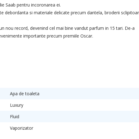
lie Saab pentru incoronarea ei.
ate debordanta si materiale delicate precum dantela, broderii sclipitoa
 un nou record, devenind cel mai bine vandut parfum in 15 tari. De-a
ru evenimente importante precum premiile Oscar.
Apa de toaleta
Luxury
Fluid
Vaporizator