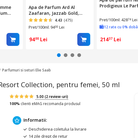
Prodigieux Le Par
Femme
Apa de Parfum Ard Al
femei, 50ml
rfum
Zaafaran, Jazzab Gold,
l
Femei, 100 ml
Pret/100ml: 428
Lei
74
4.43
(475)
Pret/100ml: 94
Lei
12 rate cu 0% dob
00
94
Lei
214
Lei
00
37
Parfumuri si seturi Elie Saab
Resort Collection, pentru femei, 50 ml
5.00
(2 review-uri)
100%
clienti eMAG recomanda produsul
Informatii:
Deschiderea coletului la livrare
14 zile drept de retur