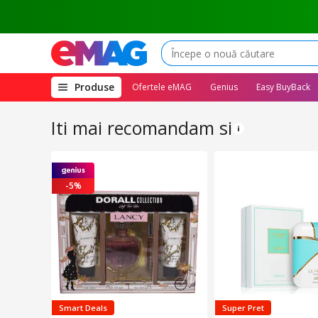
(deschide
Produse
Ofertele eMAG
Genius
Easy BuyBack
megameniul)
Iti mai recomandam si
-5%
Smart Deals
Super Pret