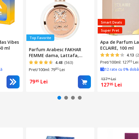
Smart Deals
Super Pret
Top Favorite
das Vibes
Apa de Parfum La
50 ml
ECLAIRE, 100 ml
Parfum Arabesc FAKHAR
FEMME dama, Lattafa,
4.13
(
100ml
Pret/100ml: 127
Lei
05
4.48
(563)
dă
Pret/100ml: 79
Lei
12 rate cu 0% dob
85
137
Lei
59
79
Lei
85
127
Lei
05