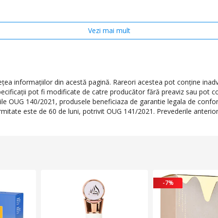
Vezi mai mult
Floral
Fructat
Mandarina
Floare de portocal
a informaţiilor din acestă pagină. Rareori acestea pot conţine inadve
Iasomie
ecificaţii pot fi modificate de catre producător fără preaviz sau pot c
Frangipani
erile OUG 140/2021, produsele beneficiaza de garantie legala de conform
formitate este de 60 de luni, potrivit OUG 141/2021. Prevederile anteri
Chihlimbar
Cedru
50 ml
-7%