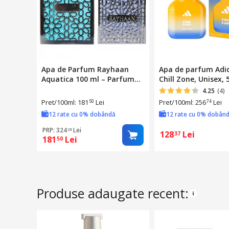
Apa de Parfum Rayhaan
Apa de parfum Adi
Aquatica 100 ml – Parfum
Chill Zone, Unisex, 
Arabesc Proaspat Floral-
4.25
(4)
Aquatic, Miros Tropical
Pret/100ml: 181
Lei
Pret/100ml: 256
Lei
50
74
Persistent de Vara, Unisex
12 rate cu 0% dobândă
12 rate cu 0% dobân
PRP: 324
Lei
28
128
Lei
37
181
Lei
50
Produse adaugate recent: