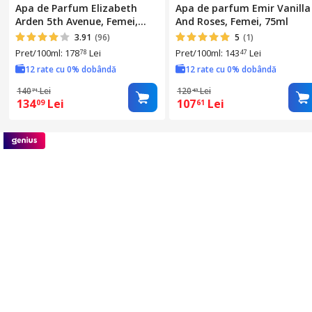
Apa de Parfum Elizabeth
Apa de parfum Emir Vanilla
Arden 5th Avenue, Femei,
And Roses, Femei, 75ml
75ml
3.91
(96)
5
(1)
Pret/100ml: 178
Lei
Pret/100ml: 143
Lei
78
47
12 rate cu 0% dobândă
12 rate cu 0% dobândă
140
Lei
120
Lei
71
43
134
Lei
107
Lei
09
61