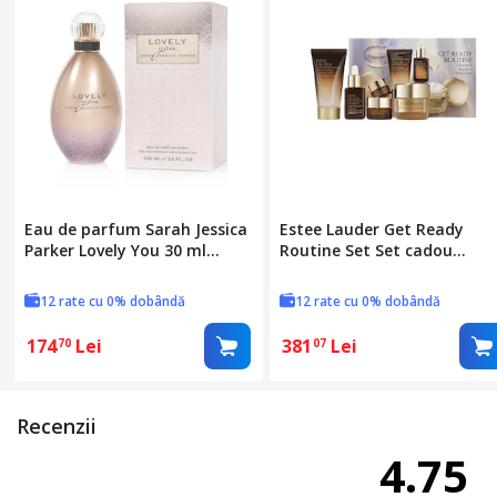
Eau de parfum Sarah Jessica
Estee Lauder Get Ready
Parker Lovely You 30 ml
Routine Set Set cadou
(femeie)
pecujici kosmetiky Femei
12 rate cu 0% dobândă
12 rate cu 0% dobândă
174
Lei
381
Lei
70
07
Recenzii
4.75