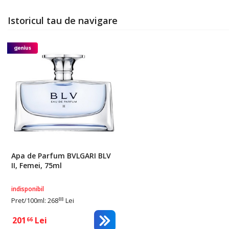
Istoricul tau de navigare
Apa de Parfum BVLGARI BLV
II, Femei, 75ml
indisponibil
Pret/100ml: 268
Lei
88
201
Lei
66