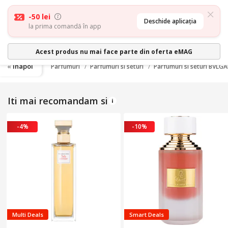
-50 lei
Deschide aplicația
la prima comandă în app
Acest produs nu mai face parte din oferta eMAG
inapoi
Parfumuri
Parfumuri si seturi
Parfumuri si seturi BVLGA
Iti mai recomandam si
-4%
-10%
Multi Deals
Smart Deals