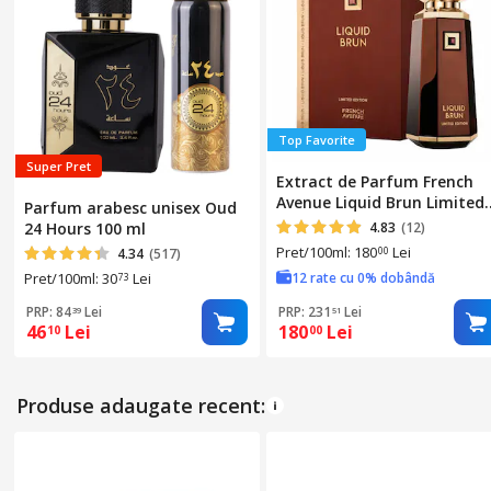
Top Favorite
DIMENSIUNI
Super Pret
Extract de Parfum French
Cantitate
Avenue Liquid Brun Limited
Parfum arabesc unisex Oud
Edition, Barbati, 150 ml
24 Hours 100 ml
4.83
(12)
Pret/100ml: 180
Lei
00
4.34
(517)
Pret/100ml: 30
Lei
12 rate cu 0% dobândă
73
PRP: 84
Lei
PRP: 231
Lei
39
51
46
Lei
180
Lei
10
00
Produse adaugate recent: