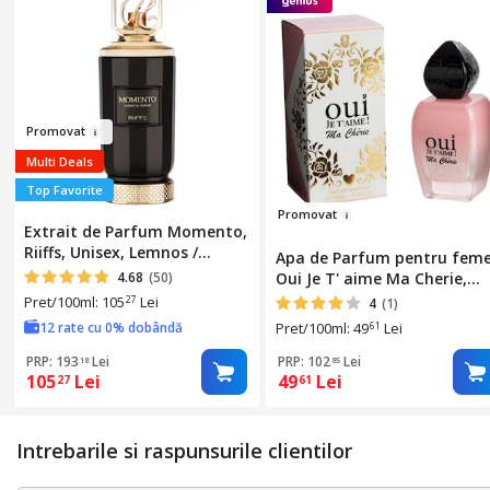
Pro
movat
Multi Deals
Top Favorite
Prom
ovat
Extrait de Parfum Momento,
Riiffs, Unisex, Lemnos /
Apa de Parfum pentru feme
Condimentat, 100ml
4.68
(50)
Oui Je T' aime Ma Cherie,
Linn Young, 100 ml
Pret/100ml: 105
Lei
27
4
(1)
12 rate cu 0% dobândă
Pret/100ml: 49
Lei
61
PRP: 193
Lei
PRP: 102
Lei
18
85
105
Lei
49
Lei
27
61
Intrebarile si raspunsurile clientilor