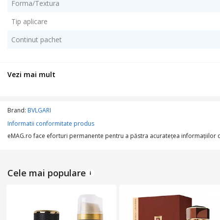
Forma/Textura
Tip aplicare
Continut pachet
DETALII AROMA
Vezi mai mult
Categorie olfactiva
Brand:
BVLGARI
Note de varf
Informatii conformitate produs
eMAG.ro face eforturi permanente pentru a păstra acurateţea informaţiilor din
Note de mijloc
Cele mai populare
Note de baza