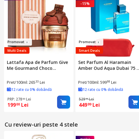
-15%
Promova
t
Promov
at
Multi Deals
Smart Deals
Lattafa Apa de Parfum Give
Set Parfum Al Haramain
Me Gourmand Choco
Amber Oud Aqua Dubai 75 
Overdose, 75 ml, parfum
Al Haramain Parfum
arabesc, note de ciocolată și
Arabesc, Barbati Femei
Pret/100ml: 265
Lei
Pret/100ml: 599
Lei
33
98
vanilie, pentru femei
Unisex, Gentuta parfumuri
12 rate cu 0% dobândă
12 rate cu 0% dobândă
PRP: 278
Lei
529
Lei
00
99
199
Lei
449
Lei
00
99
Cu review-uri peste 4 stele