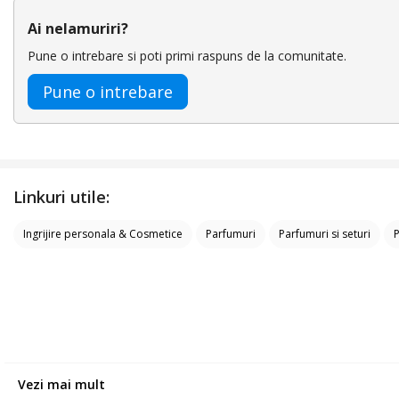
Ai nelamuriri?
Pune o intrebare si poti primi raspuns de la comunitate.
Pune o intrebare
Linkuri utile:
Ingrijire personala & Cosmetice
Parfumuri
Parfumuri si seturi
P
Vezi mai mult