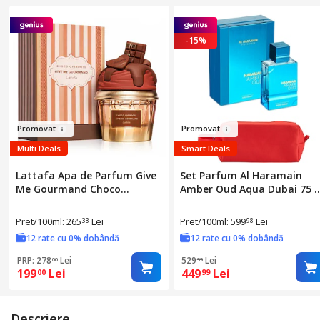
-15%
Pro
movat
Pr
omovat
Multi Deals
Smart Deals
Lattafa Apa de Parfum Give
Set Parfum Al Haramain
Me Gourmand Choco
Amber Oud Aqua Dubai 75 
Overdose, 75 ml, parfum
Al Haramain Parfum
arabesc, note de ciocolată și
Arabesc, Barbati Femei
Pret/100ml: 265
Lei
Pret/100ml: 599
Lei
33
98
vanilie, pentru femei
Unisex, Gentuta parfumuri
12 rate cu 0% dobândă
12 rate cu 0% dobândă
PRP: 278
Lei
529
Lei
00
99
199
Lei
449
Lei
00
99
Descriere