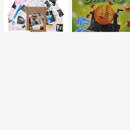
Promova
t
Super Pret
Pr
omovat
Joc de societate, Dosarul
Detectivului, Cursa Mortala
Joc de societate, Bingo,
4.82
(479)
tactic, 6 ani+
12 rate cu 0% dobândă
100
Lei
80
Lei
67
92
Cu review-uri peste 4 stele