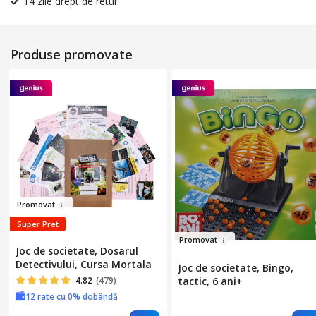
14 zile drept de retur
Produse promovate
Prom
ova
t
Super Pret
Promov
at
Joc de societate, Dosarul
Detectivului, Cursa Mortala
Joc de societate, Bingo,
4.82
(479)
tactic, 6 ani+
12 rate cu 0% dobândă