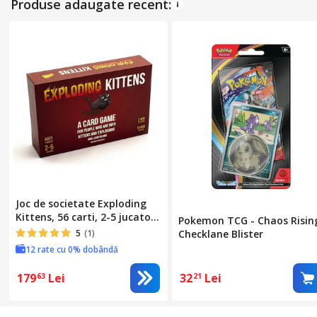
Produse adaugate recent:
Joc de societate Exploding
Kittens, 56 carti, 2-5 jucatori,
Pokemon TCG - Chaos Risin
16x4x11cm
5
(1)
Checklane Blister
12 rate cu 0% dobândă
179
Lei
32
Lei
63
21