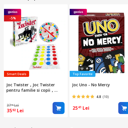
-5%
Smart Deals
Top Favorite
Joc Twister，Joc Twister
Joc Uno - No Mercy
pentru familie si copii，
Multicolor
4.8
(10)
37
Lei
82
25
Lei
41
35
Lei
92