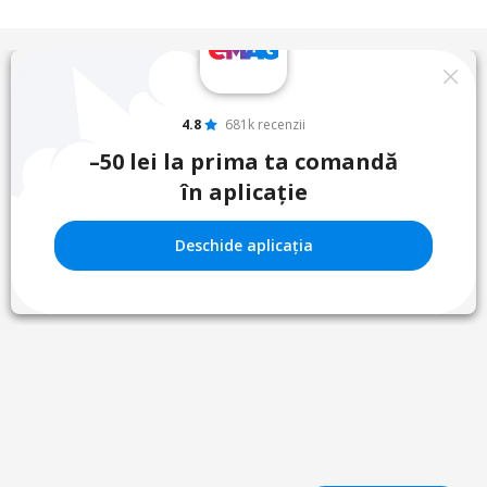
4.8
681k recenzii
–50 lei la prima ta comandă
în aplicație
Deschide aplicația