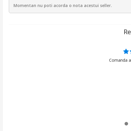
Momentan nu poti acorda o nota acestui seller.
Re
Comanda a f
AZ