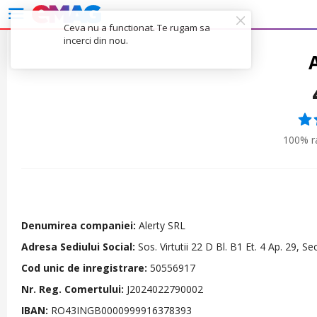
Ceva nu a functionat. Te rugam sa
incerci din nou.
100% ra
Denumirea companiei:
Alerty SRL
Adresa Sediului Social:
Sos. Virtutii 22 D Bl. B1 Et. 4 Ap. 29, S
Cod unic de inregistrare:
50556917
Nr. Reg. Comertului:
J2024022790002
IBAN:
RO43INGB0000999916378393