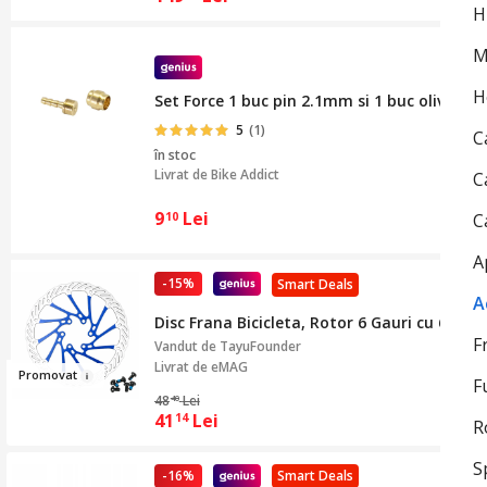
H
M
H
Set Force 1 buc pin 2.1mm si 1 buc oliva 5
5
(1)
C
în stoc
Livrat de
Bike Addict
C
9
Lei
10
C
A
-15%
Smart Deals
A
Disc Frana Bicicleta, Rotor 6 Gauri cu 6 S
F
Vandut de
TayuFounder
Livrat de eMAG
Prom
ovat
F
48
Lei
40
41
Lei
14
R
S
-16%
Smart Deals