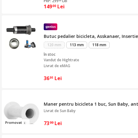
PRP: 299
Lei
00
149
Lei
00
Butuc pedalier bicicleta, Asskanaer, Insert
120 mm
113 mm
118 mm
în stoc
Vandut de
Hightrate
Livrat de eMAG
36
Lei
91
Maner pentru bicicleta 1 buc, Sun Baby, ant
Livrat de
Sun Baby
73
Lei
Pro
mo
v
at
99