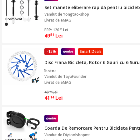
Set manete eliberare rapidă pentru bicicle
Vandut de
Yongtao-shop
Pro
movat
Livrat de eMAG
PRP: 120
Lei
99
49
Lei
51
-15%
Smart Deals
Disc Frana Bicicleta, Rotor 6 Gauri cu 6 S
în stoc
Vandut de
TayuFounder
Livrat de eMAG
48
Lei
40
41
Lei
14
Coarda De Remorcare Pentru Bicicleta Pentr
Vandut de
Diytoolshopmt
Prom
ov
at