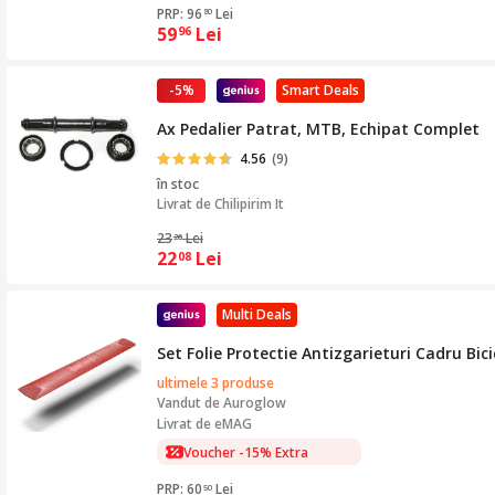
PRP: 96
Lei
80
59
Lei
96
-5%
Smart Deals
Ax Pedalier Patrat, MTB, Echipat Complet
4.56
(9)
în stoc
Livrat de
Chilipirim It
23
Lei
26
22
Lei
08
Multi Deals
Set Folie Protectie Antizgarieturi Cadru Bi
ultimele 3 produse
Vandut de
Auroglow
Livrat de eMAG
Voucher -15% Extra
PRP: 60
Lei
50