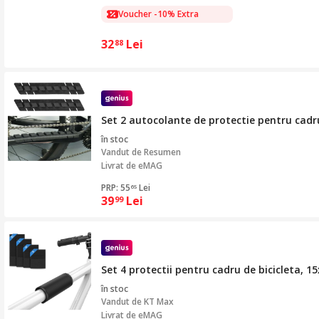
Voucher -10% Extra
32
Lei
88
Set 2 autocolante de protectie pentru cadru
în stoc
Vandut de
Resumen
Livrat de eMAG
PRP: 55
Lei
65
39
Lei
99
Set 4 protectii pentru cadru de bicicleta,
în stoc
Vandut de
KT Max
Livrat de eMAG