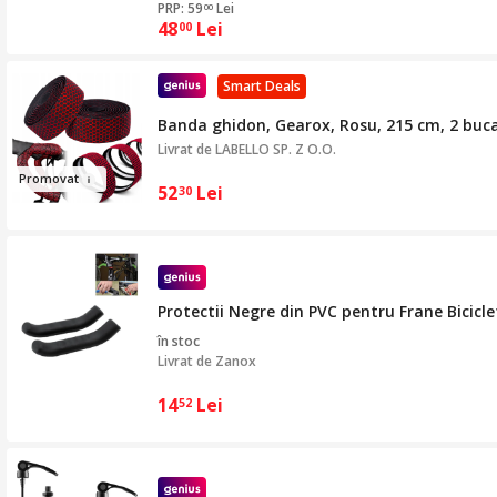
PRP: 59
Lei
00
48
Lei
00
Smart Deals
Banda ghidon, Gearox, Rosu, 215 cm, 2 buca
Livrat de
LABELLO SP. Z O.O.
Prom
o
vat
52
Lei
30
Protectii Negre din PVC pentru Frane Bicicle
în stoc
Livrat de
Zanox
14
Lei
52