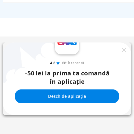
4.8
681k recenzii
–50 lei la prima ta comandă
în aplicație
Deschide aplicația