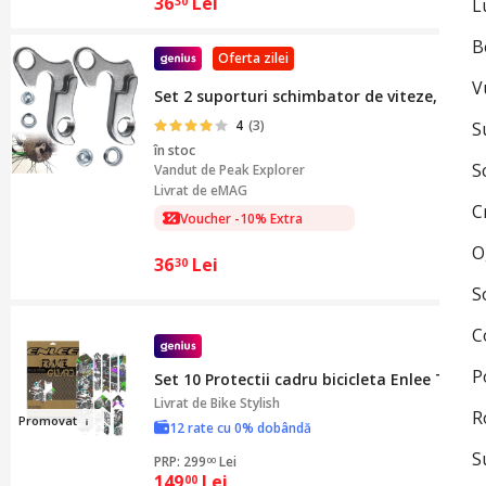
36
Lei
30
L
B
Oferta zilei
V
Set 2 suporturi schimbator de viteze, TREXO
4
(3)
S
în stoc
S
Vandut de
Peak Explorer
Livrat de eMAG
C
Voucher -10% Extra
O
36
Lei
30
S
C
P
Set 10 Protectii cadru bicicleta Enlee Tatto
Livrat de
Bike Stylish
R
Pro
mo
vat
12 rate cu 0% dobândă
S
PRP: 299
Lei
00
149
Lei
00