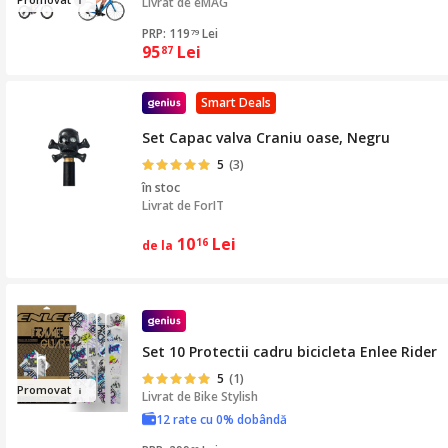
Livrat de eMAG
PRP: 119
Lei
79
95
Lei
87
Smart Deals
Set Capac valva Craniu oase, Negru
5
(3)
în stoc
Livrat de
ForIT
10
Lei
16
de la
Set 10 Protectii cadru bicicleta Enlee Rider
5
(1)
Promo
v
at
Livrat de
Bike Stylish
12 rate cu 0% dobândă