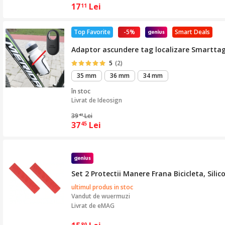
17
Lei
11
Top Favorite
-5%
Smart Deals
Adaptor ascundere tag localizare Smartta
5
(2)
35 mm
36 mm
34 mm
în stoc
Livrat de
Ideosign
39
Lei
43
37
Lei
45
Set 2 Protectii Manere Frana Bicicleta, Sil
ultimul produs in stoc
Vandut de
wuermuzi
Livrat de eMAG
80