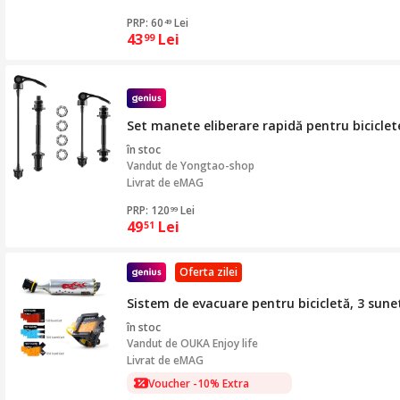
PRP: 60
Lei
49
43
Lei
99
Set manete eliberare rapidă pentru bicicle
în stoc
Vandut de
Yongtao-shop
Livrat de eMAG
PRP: 120
Lei
99
49
Lei
51
Oferta zilei
Sistem de evacuare pentru bicicletă, 3 sunet
în stoc
Vandut de
OUKA Enjoy life
Livrat de eMAG
Voucher -10% Extra