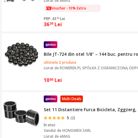
Livrat de eMAG
Voucher -10% Extra
PRP: 43
Lei
20
36
Lei
30
Bile JT-724 din otel 1/8" – 144 buc. pentru r
ultimele 3 produse
Livrat de
ROWEREK.PL SPÓŁKA Z OGRANICZONĄ ODP
10
Lei
00
Multi Deals
Set 11 Distantiere Furca Bicicleta, Zggzerg
5
(2)
în stoc
Vandut de
HONGWEIX SARL
Livrat de eMAG