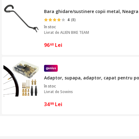
Bara ghidare/sustinere copii metal, Neagra
4
(8)
în stoc
Livrat de
ALIEN BIKE TEAM
96
Lei
60
Adaptor, supapa, adaptor, capat pentru p
în stoc
Livrat de
Sowins
34
Lei
99