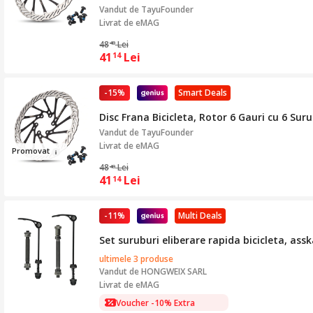
Vandut de
TayuFounder
Livrat de eMAG
48
Lei
40
41
Lei
14
-15%
Smart Deals
Disc Frana Bicicleta, Rotor 6 Gauri cu 6 
Vandut de
TayuFounder
Livrat de eMAG
Pr
omova
t
48
Lei
40
41
Lei
14
-11%
Multi Deals
Set suruburi eliberare rapida bicicleta, ass
ultimele 3 produse
Vandut de
HONGWEIX SARL
Livrat de eMAG
Voucher -10% Extra