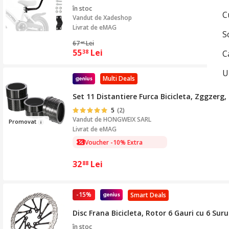
în stoc
C
Vandut de
Xadeshop
Livrat de eMAG
S
67
Lei
48
55
Lei
38
C
U
Multi Deals
Set 11 Distantiere Furca Bicicleta, Zggzerg
5
(2)
Vandut de
HONGWEIX SARL
Promov
at
Livrat de eMAG
Voucher -10% Extra
32
Lei
88
-15%
Smart Deals
Disc Frana Bicicleta, Rotor 6 Gauri cu 6 
în stoc