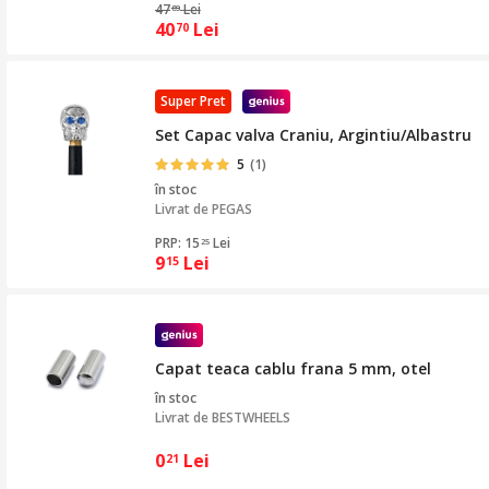
47
Lei
89
40
Lei
70
Super Pret
Set Capac valva Craniu, Argintiu/Albastru
5
(1)
în stoc
Livrat de
PEGAS
PRP: 15
Lei
25
9
Lei
15
Capat teaca cablu frana 5 mm, otel
în stoc
Livrat de
BESTWHEELS
0
Lei
21