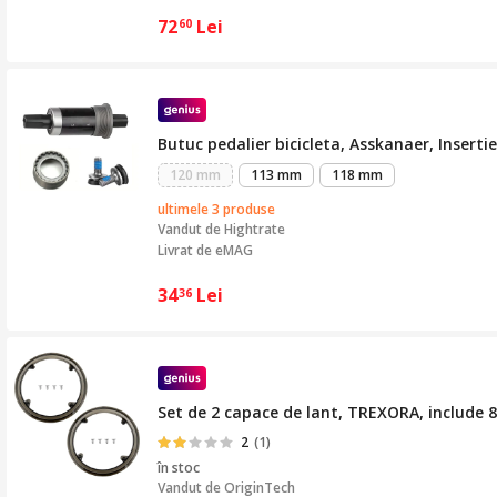
72
Lei
60
Butuc pedalier bicicleta, Asskanaer, Insert
120 mm
113 mm
118 mm
ultimele 3 produse
Vandut de
Hightrate
Livrat de eMAG
34
Lei
36
Set de 2 capace de lant, TREXORA, include 8 
2
(1)
în stoc
Vandut de
OriginTech