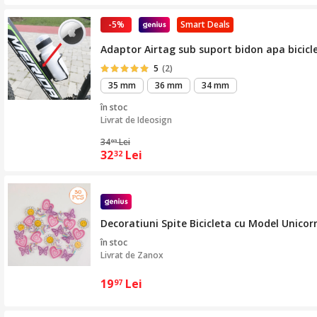
-5%
Smart Deals
Adaptor Airtag sub suport bidon apa bicicl
5
(2)
35 mm
36 mm
34 mm
în stoc
Livrat de
Ideosign
34
Lei
03
32
Lei
32
Decoratiuni Spite Bicicleta cu Model Unicor
în stoc
Livrat de
Zanox
19
Lei
97