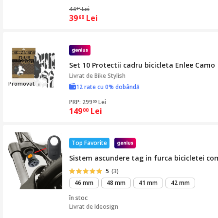
44
Lei
64
39
Lei
60
Set 10 Protectii cadru bicicleta Enlee Camo
Livrat de
Bike Stylish
Pr
omova
t
12 rate cu 0% dobândă
PRP: 299
Lei
00
149
Lei
00
Top Favorite
Sistem ascundere tag in furca bicicletei c
5
(3)
46 mm
48 mm
41 mm
42 mm
în stoc
Livrat de
Ideosign