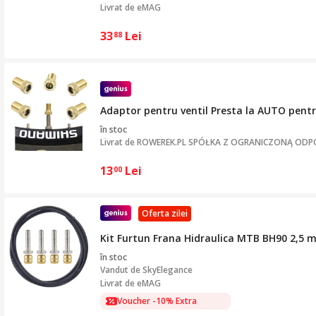
Livrat de eMAG
33
Lei
88
Adaptor pentru ventil Presta la AUTO pentru
în stoc
Livrat de
ROWEREK.PL SPÓŁKA Z OGRANICZONĄ ODP
13
Lei
00
Oferta zilei
Kit Furtun Frana Hidraulica MTB BH90 2,5 
în stoc
Vandut de
SkyElegance
Livrat de eMAG
Voucher -10% Extra