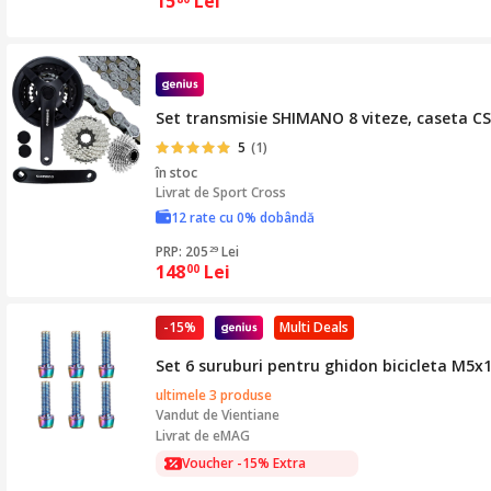
15
Lei
Set transmisie SHIMANO 8 viteze, caseta C
5
(1)
în stoc
Livrat de
Sport Cross
12 rate cu 0% dobândă
PRP: 205
Lei
29
148
Lei
00
-15%
Multi Deals
Set 6 suruburi pentru ghidon bicicleta M5x1
ultimele 3 produse
Vandut de
Vientiane
Livrat de eMAG
Voucher -15% Extra