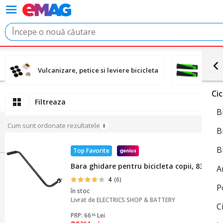
Vulcanizare, petice si leviere bicicleta
Manso
Ci
Filtreaza
B
Cum sunt ordonate rezultatele
B
B
Top Favorite
Bara ghidare pentru bicicleta copii, 839833
A
4
(6)
P
în stoc
Livrat de
ELECTRICS SHOP & BATTERY
C
PRP: 66
Lei
55