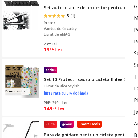
G
Set autocolante de protectie pentru cadru de
5
(1)
M
în stoc
Vandut de
Circuitry
P
Livrat de eMAG
P
23
Lei
80
19
Lei
84
S
S
T
Set 10 Protectii cadru bicicleta Enlee Doodl
Livrat de
Bike Stylish
L
Pr
om
ovat
12 rate cu 0% dobândă
P
PRP: 299
Lei
00
149
Lei
00
J
A
-17%
Smart Deals
Bara de ghidare pentru biciclete pentru cop
B