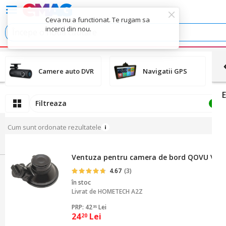
Ceva nu a functionat. Te rugam sa
incerci din nou.
Camere auto DVR
Navigatii GPS
Filtreaza
2
Cum sunt ordonate rezultatele
Ventuza pentru camera de bord QOVU V22 si
4.67
(3)
în stoc
Livrat de
HOMETECH A2Z
PRP: 42
Lei
35
24
Lei
20