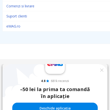
Comenzi si livrare
Suport clienti
eMAG.ro
4.8
681k recenzii
–50 lei la prima ta comandă
în aplicație
Deschide aplicația