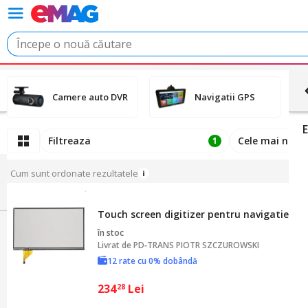
Camere auto DVR
Navigatii GPS
Filtreaza
Cele mai noi
1
Cum sunt ordonate rezultatele
Touch screen digitizer pentru navigatie K03
în stoc
Livrat de
PD‑TRANS PIOTR SZCZUROWSKI
12 rate cu 0% dobândă
234
Lei
28