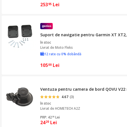
253
Lei
95
Suport de navigatie pentru Garmin XT XT2,
în stoc
Livrat de
Moto Fleks
12 rate cu 0% dobândă
105
Lei
00
Ventuza pentru camera de bord QOVU V22 si
4.67
(3)
în stoc
Livrat de
HOMETECH A2Z
PRP: 42
Lei
35
24
Lei
20