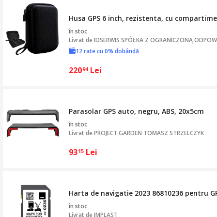
Husa GPS 6 inch, rezistenta, cu compartime
în stoc
Livrat de
IDSERWIS SPÓŁKA Z OGRANICZONĄ ODPOW
12 rate cu 0% dobândă
220
Lei
94
Parasolar GPS auto, negru, ABS, 20x5cm
în stoc
Livrat de
PROJECT GARDEN TOMASZ STRZELCZYK
93
Lei
15
Harta de navigatie 2023 86810236 pentru GP
în stoc
Livrat de
IMPLAST