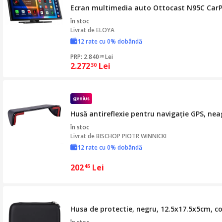
Ecran multimedia auto Ottocast N95C CarP
în stoc
Livrat de
ELOYA
12 rate cu 0% dobândă
PRP: 2.840
Lei
38
2.272
Lei
30
Husă antireflexie pentru navigație GPS, neag
în stoc
Livrat de
BISCHOP PIOTR WINNICKI
12 rate cu 0% dobândă
202
Lei
45
Husa de protectie, negru, 12.5x17.5x5cm, 