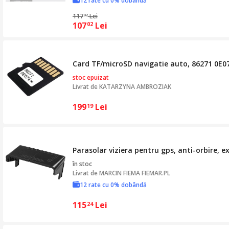
12 rate cu 0% dobândă
117
Lei
02
107
Lei
02
Card TF/microSD navigatie auto, 86271 0E074,
stoc epuizat
Livrat de
KATARZYNA AMBROZIAK
199
Lei
19
Parasolar viziera pentru gps, anti-orbire, ex
în stoc
Livrat de
MARCIN FIEMA FIEMAR.PL
12 rate cu 0% dobândă
115
Lei
24