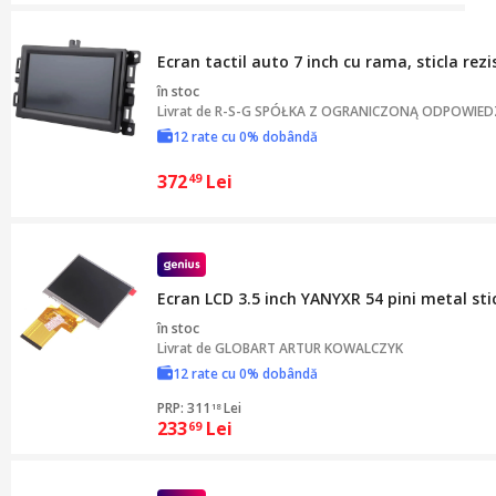
Ecran tactil auto 7 inch cu rama, sticla rezi
în stoc
Livrat de
R-S-G SPÓŁKA Z OGRANICZONĄ ODPOWIED
12 rate cu 0% dobândă
372
Lei
49
Ecran LCD 3.5 inch YANYXR 54 pini metal sti
în stoc
Livrat de
GLOBART ARTUR KOWALCZYK
12 rate cu 0% dobândă
PRP: 311
Lei
18
233
Lei
69