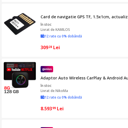
Card de navigatie GPS TF, 1.5x1cm, actualiz
în stoc
Livrat de
KAMILOS
12 rate cu 0% dobândă
309
Lei
28
Adaptor Auto Wireless CarPlay & Android Au
în stoc
Livrat de
NikoMa
12 rate cu 0% dobândă
8.593
Lei
99