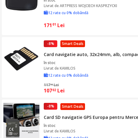
în stoc
Livrat de
ARTPRESS WOJCIECH KASPRZYCKI
12 rate cu 0% dobândă
171
Lei
01
-8%
Smart Deals
Card navigatie auto, 32x24mm, alb, compa
în stoc
Livrat de
KAMILOS
12 rate cu 0% dobândă
117
Lei
02
107
Lei
02
-8%
Smart Deals
Card SD navigatie GPS Europa pentru Merce
în stoc
Livrat de
KAMILOS